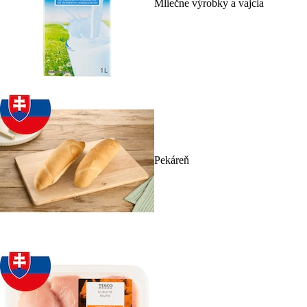
Mliečne výrobky a vajcia
Pekáreň