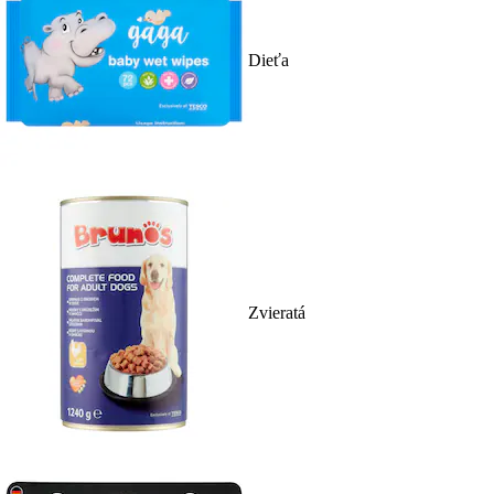
Dieťa
Zvieratá