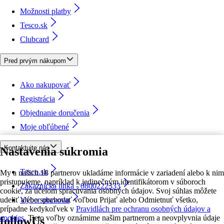
Možnosti platby
Tesco.sk
Clubcard
Pred prvým nákupom
Ako nakupovať
Registrácia
Objednanie doručenia
Moje obľúbené
Kontaktujte nás
Nastavenia súkromia
Tesco.sk
My a našich 18 partnerov ukladáme informácie v zariadení alebo k nim
pristupujeme, napríklad k jedinečným identifikátorom v súboroch
Zákaznícka linka - 0800222333
cookie, za účelom spracúvania osobných údajov. Svoj súhlas môžete
udeliť alebo spravovať voľbou Prijať alebo Odmietnuť všetko,
Výber obchodu
prípadne kedykoľvek v
Pravidlách pre ochranu osobných údajov a
cookies.
Tieto voľby oznámime našim partnerom a neovplyvnia údaje
followUs