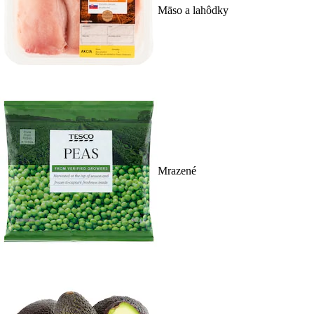
Mäso a lahôdky
Mrazené