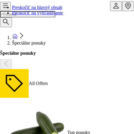
Preskočiť na hlavný obsah
Preskočiť na vyhľadávanie
Špeciálne ponuky
Špeciálne ponuky
All Offers
Top ponuky