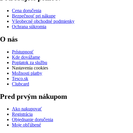
Cena doručenia
Bezpečnosť pri nákupe
Všeobecné obchodné podmienky
Ochrana súkromia
O nás
Prístupnosť
Kde dovážame
Poplatok za službu
Nastavenia cookies
Možnosti platby
Tesco.sk
Clubcard
Pred prvým nákupom
Ako nakupovať
Registrácia
Objednanie doručenia
Moje obľúbené