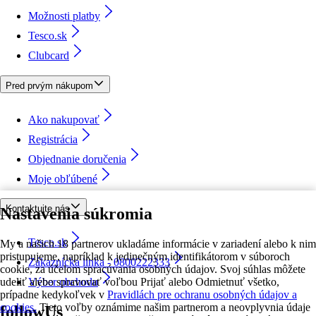
Možnosti platby
Tesco.sk
Clubcard
Pred prvým nákupom
Ako nakupovať
Registrácia
Objednanie doručenia
Moje obľúbené
Kontaktujte nás
Nastavenia súkromia
Tesco.sk
My a našich 18 partnerov ukladáme informácie v zariadení alebo k nim
pristupujeme, napríklad k jedinečným identifikátorom v súboroch
Zákaznícka linka - 0800222333
cookie, za účelom spracúvania osobných údajov. Svoj súhlas môžete
udeliť alebo spravovať voľbou Prijať alebo Odmietnuť všetko,
Výber obchodu
prípadne kedykoľvek v
Pravidlách pre ochranu osobných údajov a
cookies.
Tieto voľby oznámime našim partnerom a neovplyvnia údaje
followUs