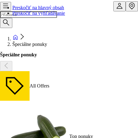
Preskočiť na hlavný obsah
Preskočiť na vyhľadávanie
Špeciálne ponuky
Špeciálne ponuky
All Offers
Top ponuky