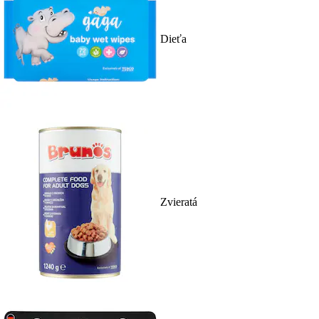
Dieťa
Zvieratá