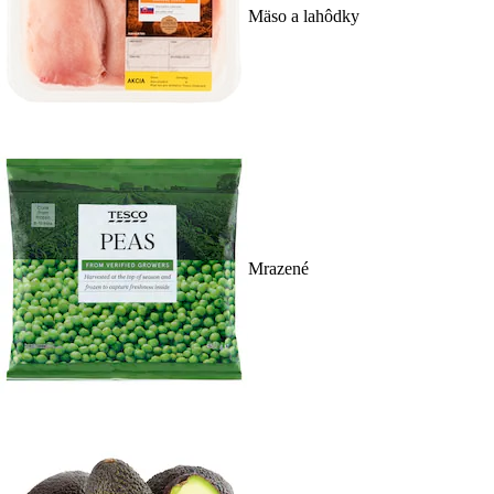
Mäso a lahôdky
Mrazené