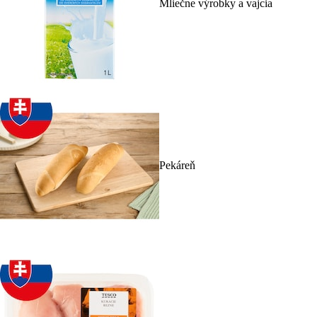
Mliečne výrobky a vajcia
Pekáreň