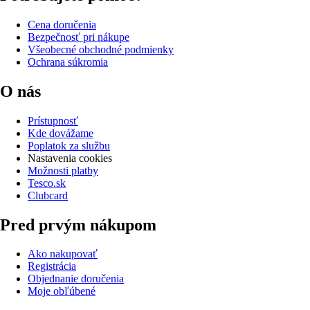
Cena doručenia
Bezpečnosť pri nákupe
Všeobecné obchodné podmienky
Ochrana súkromia
O nás
Prístupnosť
Kde dovážame
Poplatok za službu
Nastavenia cookies
Možnosti platby
Tesco.sk
Clubcard
Pred prvým nákupom
Ako nakupovať
Registrácia
Objednanie doručenia
Moje obľúbené