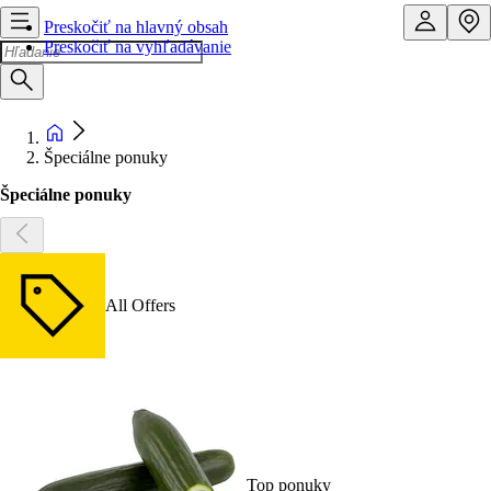
Preskočiť na hlavný obsah
Preskočiť na vyhľadávanie
Špeciálne ponuky
Špeciálne ponuky
All Offers
Top ponuky