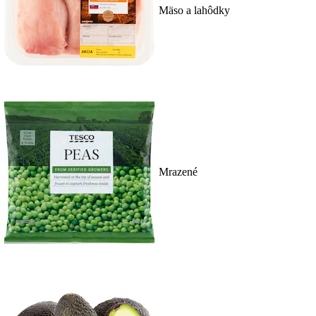
Mäso a lahôdky
Mrazené