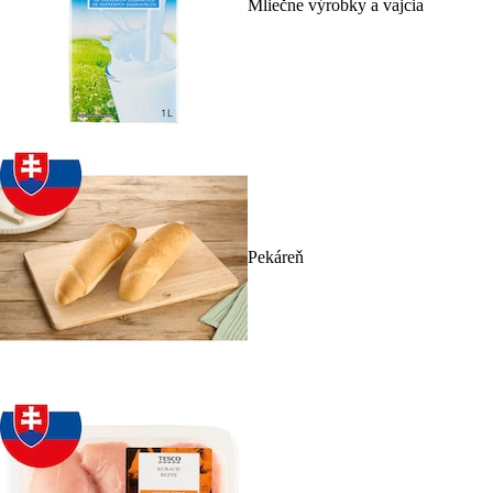
Mliečne výrobky a vajcia
Pekáreň