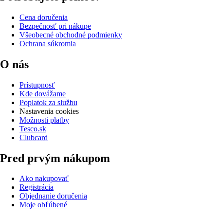
Cena doručenia
Bezpečnosť pri nákupe
Všeobecné obchodné podmienky
Ochrana súkromia
O nás
Prístupnosť
Kde dovážame
Poplatok za službu
Nastavenia cookies
Možnosti platby
Tesco.sk
Clubcard
Pred prvým nákupom
Ako nakupovať
Registrácia
Objednanie doručenia
Moje obľúbené