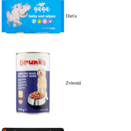
Dieťa
Zvieratá