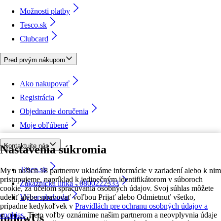
Možnosti platby
Tesco.sk
Clubcard
Pred prvým nákupom
Ako nakupovať
Registrácia
Objednanie doručenia
Moje obľúbené
Kontaktujte nás
Nastavenia súkromia
Tesco.sk
My a našich 18 partnerov ukladáme informácie v zariadení alebo k nim
pristupujeme, napríklad k jedinečným identifikátorom v súboroch
Zákaznícka linka - 0800222333
cookie, za účelom spracúvania osobných údajov. Svoj súhlas môžete
udeliť alebo spravovať voľbou Prijať alebo Odmietnuť všetko,
Výber obchodu
prípadne kedykoľvek v
Pravidlách pre ochranu osobných údajov a
cookies.
Tieto voľby oznámime našim partnerom a neovplyvnia údaje
followUs