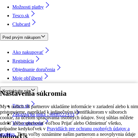
Možnosti platby
Tesco.sk
Clubcard
Pred prvým nákupom
Ako nakupovať
Registrácia
Objednanie doručenia
Moje obľúbené
Kontaktujte nás
Nastavenia súkromia
Tesco.sk
My a našich 18 partnerov ukladáme informácie v zariadení alebo k nim
pristupujeme, napríklad k jedinečným identifikátorom v súboroch
Zákaznícka linka - 0800222333
cookie, za účelom spracúvania osobných údajov. Svoj súhlas môžete
udeliť alebo spravovať voľbou Prijať alebo Odmietnuť všetko,
Výber obchodu
prípadne kedykoľvek v
Pravidlách pre ochranu osobných údajov a
cookies.
Tieto voľby oznámime našim partnerom a neovplyvnia údaje
followUs