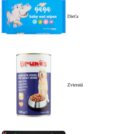
Dieťa
Zvieratá