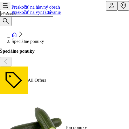
Preskočiť na hlavný obsah
Preskočiť na vyhľadávanie
Špeciálne ponuky
Špeciálne ponuky
All Offers
Top ponuky