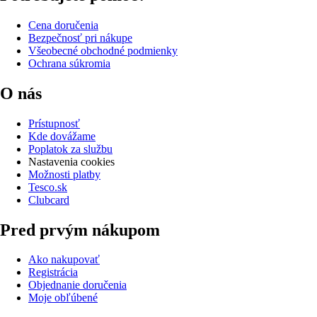
Cena doručenia
Bezpečnosť pri nákupe
Všeobecné obchodné podmienky
Ochrana súkromia
O nás
Prístupnosť
Kde dovážame
Poplatok za službu
Nastavenia cookies
Možnosti platby
Tesco.sk
Clubcard
Pred prvým nákupom
Ako nakupovať
Registrácia
Objednanie doručenia
Moje obľúbené