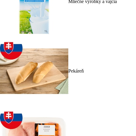
Mliečne výrobky a vajcia
Pekáreň