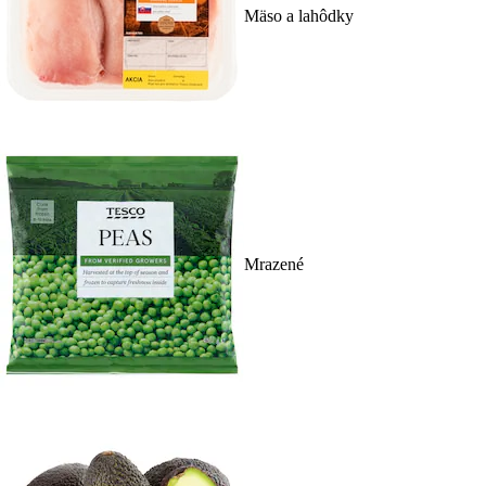
Mäso a lahôdky
Mrazené