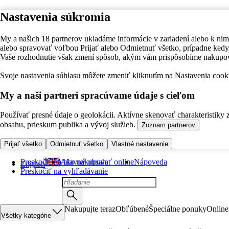
Nastavenia súkromia
My a našich 18 partnerov ukladáme informácie v zariadení alebo k nim
alebo spravovať voľbou Prijať alebo Odmietnuť všetko, prípadne ke
Vaše rozhodnutie však zmení spôsob, akým vám prispôsobíme nakupo
Svoje nastavenia súhlasu môžete zmeniť kliknutím na Nastavenia cooki
My a naši partneri spracúvame údaje s cieľom
Používať presné údaje o geolokácii. Aktívne skenovať charakteristiky 
obsahu, prieskum publika a vývoj služieb.
Zoznam partnerov
Prijať všetko
Odmietnuť všetko
Vlastné nastavenie
Preskočiť na hlavný obsah
Ako nakupovať online
Nápoveda
English
Preskočiť na vyhľadávanie
Nakupujte teraz
Obľúbené
Špeciálne ponuky
Online
Všetky kategórie