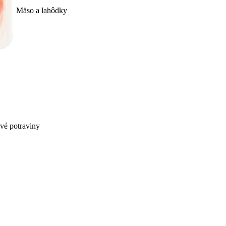
Mäso a lahôdky
ivé potraviny