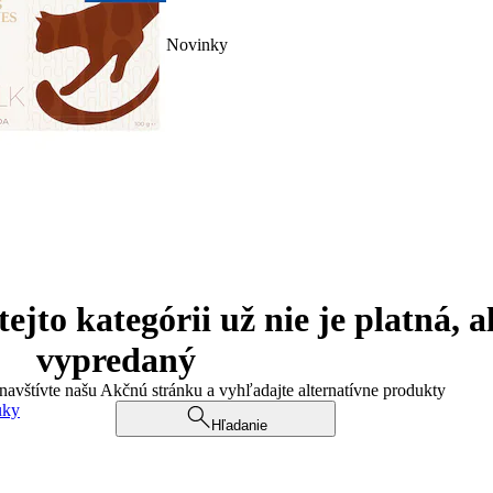
Novinky
jto kategórii už nie je platná, a
vypredaný
 navštívte našu Akčnú stránku a vyhľadajte alternatívne produkty
uky
Hľadanie