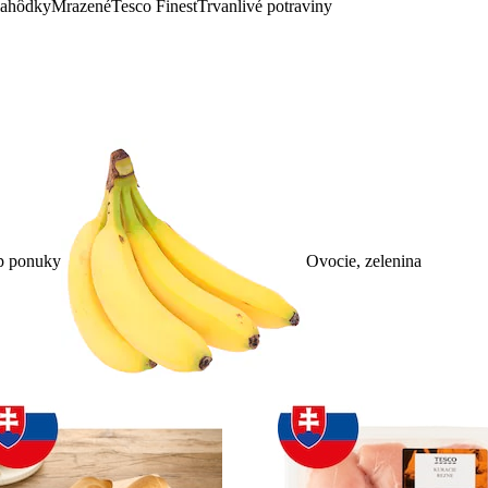
lahôdky
Mrazené
Tesco Finest
Trvanlivé potraviny
p ponuky
Ovocie, zelenina