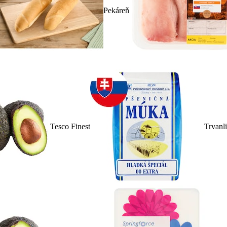
Pekáreň
Tesco Finest
Trvanl