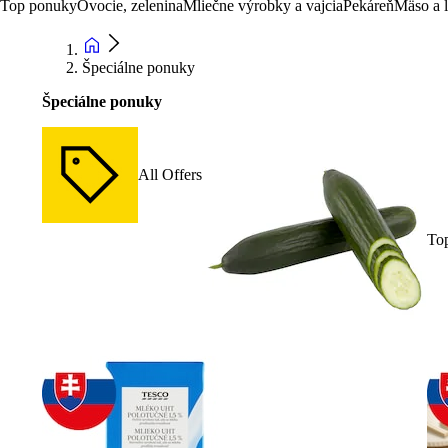
Top ponuky
Ovocie, zelenina
Mliečne výrobky a vajcia
Pekáreň
Mäso a 
Špeciálne ponuky
Špeciálne ponuky
All Offers
To