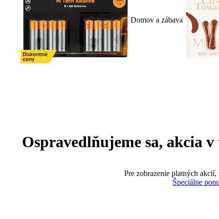
Domov a zábava
Ospravedlňujeme sa, akcia v te
Pre zobrazenie platných akcií,
Špeciálne pon