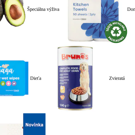
Špeciálna výživa
Dom
Dieťa
Zvieratá