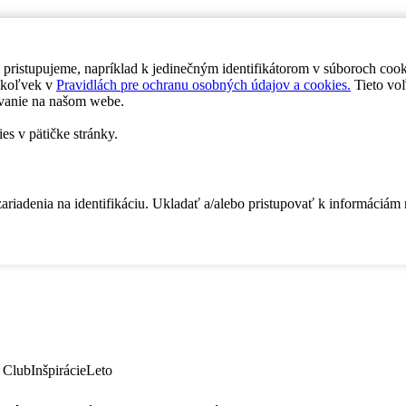
 pristupujeme, napríklad k jedinečným identifikátorom v súboroch coo
dykoľvek v
Pravidlách pre ochranu osobných údajov a cookies.
Tieto voľ
vanie na našom webe.
es v pätičke stránky.
zariadenia na identifikáciu. Ukladať a/alebo pristupovať k informáciám
 Club
Inšpirácie
Leto