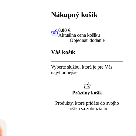
Nákupný košík
0,00 €
Aktuálna cena košíku
0,00 €
Aktuálna cena košíku
Objednať dodanie
Váš košík
Vyberte službu, ktorá je pre Vás
najvhodnejšie
Prázdny košík
Produkty, ktoré pridáte do svojho
košíka sa zobrazia tu