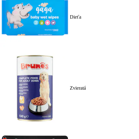
Dieťa
Zvieratá