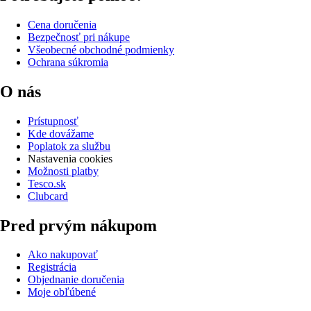
Cena doručenia
Bezpečnosť pri nákupe
Všeobecné obchodné podmienky
Ochrana súkromia
O nás
Prístupnosť
Kde dovážame
Poplatok za službu
Nastavenia cookies
Možnosti platby
Tesco.sk
Clubcard
Pred prvým nákupom
Ako nakupovať
Registrácia
Objednanie doručenia
Moje obľúbené