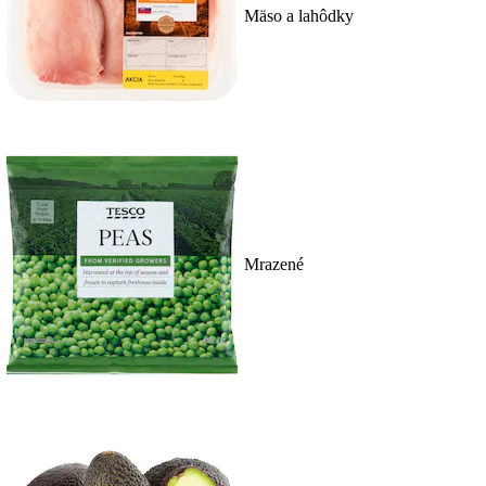
Mäso a lahôdky
Mrazené