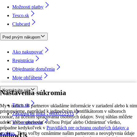
Možnosti platby
Tesco.sk
Clubcard
Pred prvým nákupom
Ako nakupovať
Registrácia
Objednanie doručenia
Moje obľúbené
Kontaktujte nás
Nastavenia súkromia
Tesco.sk
My a našich 18 partnerov ukladáme informácie v zariadení alebo k nim
pristupujeme, napríklad k jedinečným identifikátorom v súboroch
Zákaznícka linka - 0800222333
cookie, za účelom spracúvania osobných údajov. Svoj súhlas môžete
udeliť alebo spravovať voľbou Prijať alebo Odmietnuť všetko,
Výber obchodu
prípadne kedykoľvek v
Pravidlách pre ochranu osobných údajov a
cookies.
Tieto voľby oznámime našim partnerom a neovplyvnia údaje
followUs