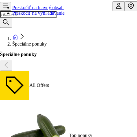
Preskočiť na hlavný obsah
Preskočiť na vyhľadávanie
Špeciálne ponuky
Špeciálne ponuky
All Offers
Top ponuky