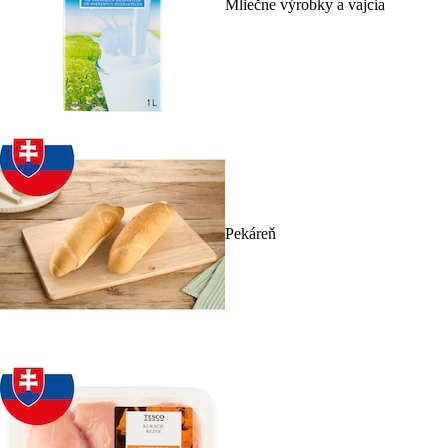
Mliečne výrobky a vajcia
Pekáreň