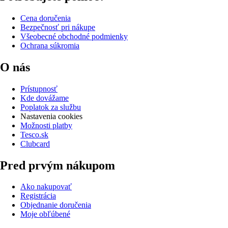
Cena doručenia
Bezpečnosť pri nákupe
Všeobecné obchodné podmienky
Ochrana súkromia
O nás
Prístupnosť
Kde dovážame
Poplatok za službu
Nastavenia cookies
Možnosti platby
Tesco.sk
Clubcard
Pred prvým nákupom
Ako nakupovať
Registrácia
Objednanie doručenia
Moje obľúbené