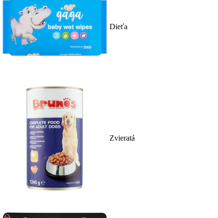
Dieťa
Zvieratá