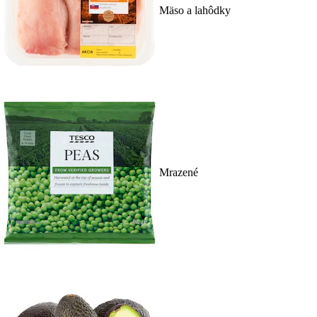
Mäso a lahôdky
Mrazené