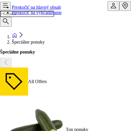
Preskočiť na hlavný obsah
Preskočiť na vyhľadávanie
Špeciálne ponuky
Špeciálne ponuky
All Offers
Top ponuky