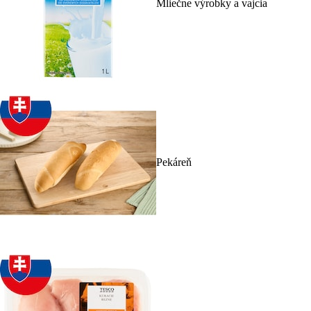
Mliečne výrobky a vajcia
Pekáreň