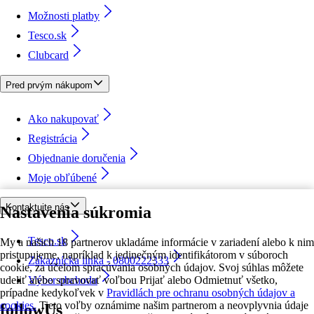
Možnosti platby
Tesco.sk
Clubcard
Pred prvým nákupom
Ako nakupovať
Registrácia
Objednanie doručenia
Moje obľúbené
Kontaktujte nás
Nastavenia súkromia
Tesco.sk
My a našich 18 partnerov ukladáme informácie v zariadení alebo k nim
pristupujeme, napríklad k jedinečným identifikátorom v súboroch
Zákaznícka linka - 0800222333
cookie, za účelom spracúvania osobných údajov. Svoj súhlas môžete
udeliť alebo spravovať voľbou Prijať alebo Odmietnuť všetko,
Výber obchodu
prípadne kedykoľvek v
Pravidlách pre ochranu osobných údajov a
cookies.
Tieto voľby oznámime našim partnerom a neovplyvnia údaje
followUs