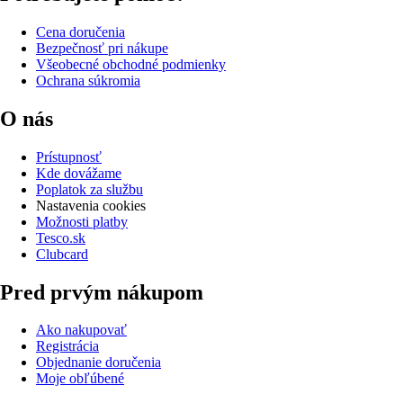
Cena doručenia
Bezpečnosť pri nákupe
Všeobecné obchodné podmienky
Ochrana súkromia
O nás
Prístupnosť
Kde dovážame
Poplatok za službu
Nastavenia cookies
Možnosti platby
Tesco.sk
Clubcard
Pred prvým nákupom
Ako nakupovať
Registrácia
Objednanie doručenia
Moje obľúbené