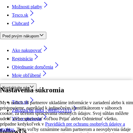
Možnosti platby
Tesco.sk
Clubcard
Pred prvým nákupom
Ako nakupovať
Registrácia
Objednanie doručenia
Moje obľúbené
Kontaktujte nás
Nastavenia súkromia
Tesco.sk
My a našich 18 partnerov ukladáme informácie v zariadení alebo k nim
pristupujeme, napríklad k jedinečným identifikátorom v súboroch
Zákaznícka linka - 0800222333
cookie, za účelom spracúvania osobných údajov. Svoj súhlas môžete
udeliť alebo spravovať voľbou Prijať alebo Odmietnuť všetko,
Výber obchodu
prípadne kedykoľvek v
Pravidlách pre ochranu osobných údajov a
cookies.
Tieto voľby oznámime našim partnerom a neovplyvnia údaje
followUs