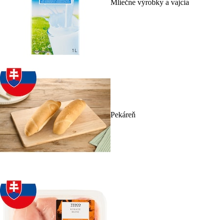
Mliečne výrobky a vajcia
Pekáreň