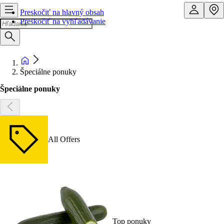
Preskočiť na hlavný obsah
Preskočiť na vyhľadávanie
Špeciálne ponuky
Špeciálne ponuky
All Offers
Top ponuky