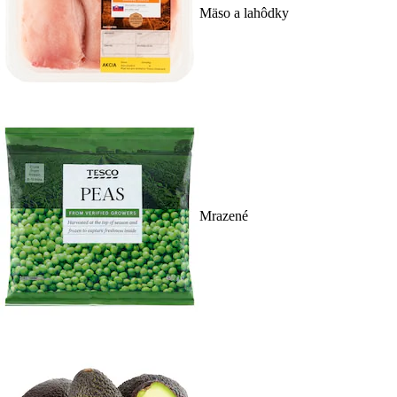
Mäso a lahôdky
Mrazené