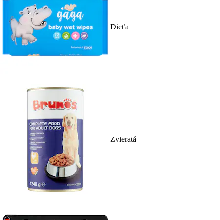
Dieťa
Zvieratá