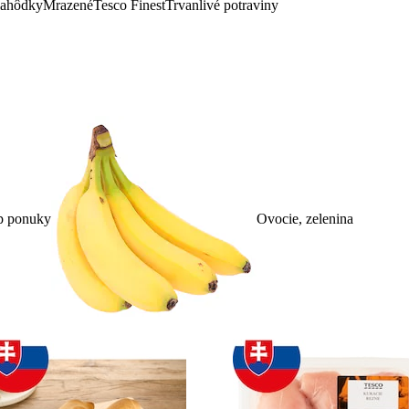
lahôdky
Mrazené
Tesco Finest
Trvanlivé potraviny
p ponuky
Ovocie, zelenina