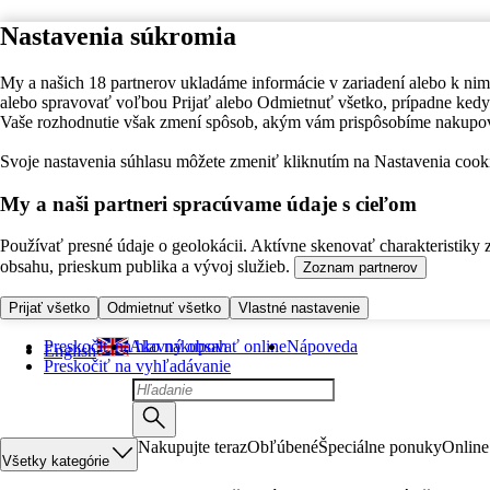
Nastavenia súkromia
My a našich 18 partnerov ukladáme informácie v zariadení alebo k nim
alebo spravovať voľbou Prijať alebo Odmietnuť všetko, prípadne ke
Vaše rozhodnutie však zmení spôsob, akým vám prispôsobíme nakupo
Svoje nastavenia súhlasu môžete zmeniť kliknutím na Nastavenia cooki
My a naši partneri spracúvame údaje s cieľom
Používať presné údaje o geolokácii. Aktívne skenovať charakteristiky 
obsahu, prieskum publika a vývoj služieb.
Zoznam partnerov
Prijať všetko
Odmietnuť všetko
Vlastné nastavenie
Preskočiť na hlavný obsah
Ako nakupovať online
Nápoveda
English
Preskočiť na vyhľadávanie
Nakupujte teraz
Obľúbené
Špeciálne ponuky
Online
Všetky kategórie