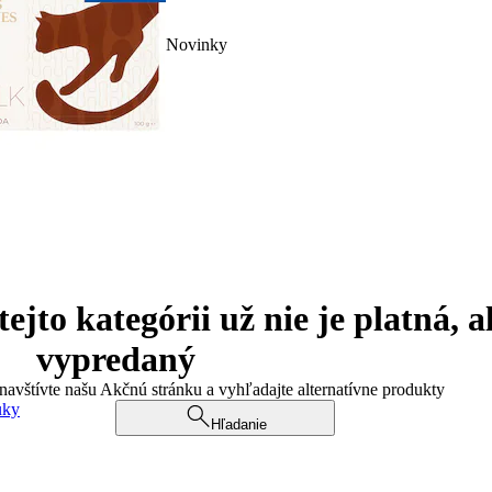
Novinky
jto kategórii už nie je platná, a
vypredaný
 navštívte našu Akčnú stránku a vyhľadajte alternatívne produkty
uky
Hľadanie