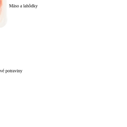
Mäso a lahôdky
ivé potraviny