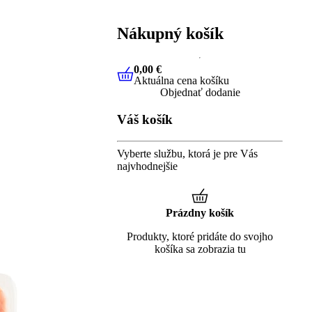
Nákupný košík
0,00 €
Aktuálna cena košíku
0,00 €
Aktuálna cena košíku
Objednať dodanie
Váš košík
Vyberte službu, ktorá je pre Vás
najvhodnejšie
Prázdny košík
Produkty, ktoré pridáte do svojho
košíka sa zobrazia tu