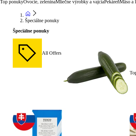
Top ponuky
Ovocie, zelenina
Mliečne výrobky a vajcia
Pekáreň
Mäso a 
Špeciálne ponuky
Špeciálne ponuky
All Offers
To