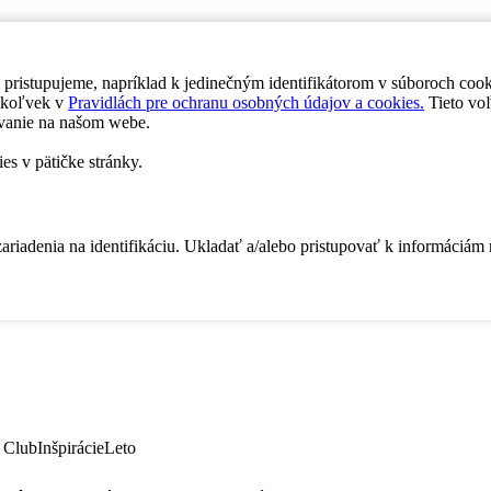
 pristupujeme, napríklad k jedinečným identifikátorom v súboroch coo
dykoľvek v
Pravidlách pre ochranu osobných údajov a cookies.
Tieto voľ
vanie na našom webe.
es v pätičke stránky.
zariadenia na identifikáciu. Ukladať a/alebo pristupovať k informáciám
 Club
Inšpirácie
Leto