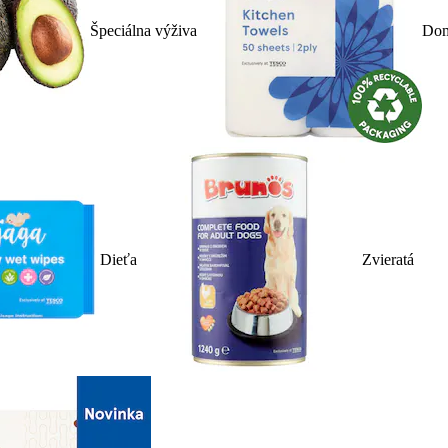
Špeciálna výživa
Dom
Dieťa
Zvieratá