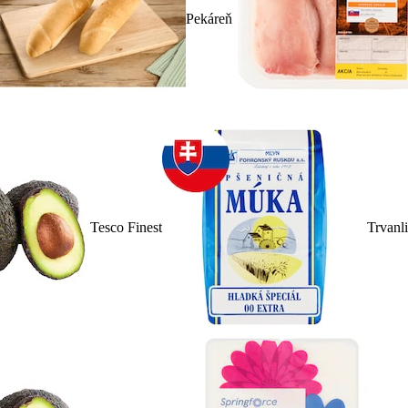
Pekáreň
Tesco Finest
Trvanl