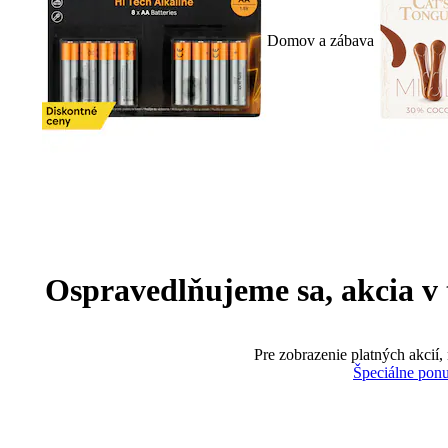
Domov a zábava
Ospravedlňujeme sa, akcia v te
Pre zobrazenie platných akcií,
Špeciálne pon