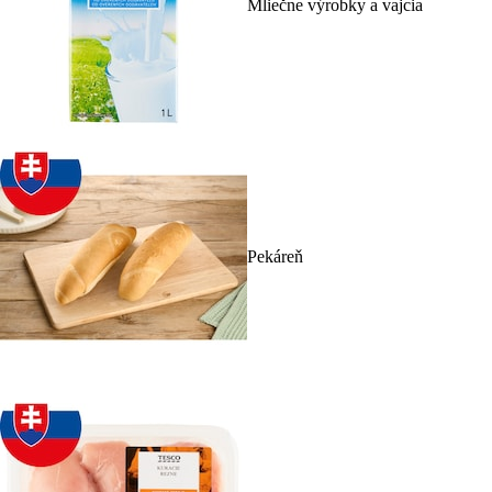
Mliečne výrobky a vajcia
Pekáreň