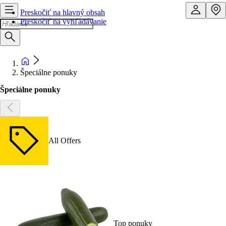
Preskočiť na hlavný obsah
Preskočiť na vyhľadávanie
Špeciálne ponuky
Špeciálne ponuky
All Offers
Top ponuky