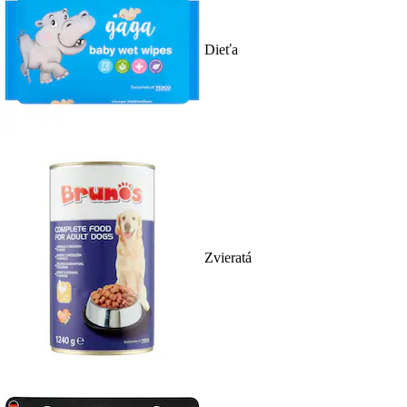
Dieťa
Zvieratá