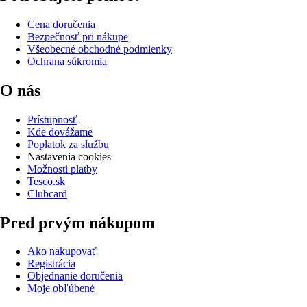
Cena doručenia
Bezpečnosť pri nákupe
Všeobecné obchodné podmienky
Ochrana súkromia
O nás
Prístupnosť
Kde dovážame
Poplatok za službu
Nastavenia cookies
Možnosti platby
Tesco.sk
Clubcard
Pred prvým nákupom
Ako nakupovať
Registrácia
Objednanie doručenia
Moje obľúbené