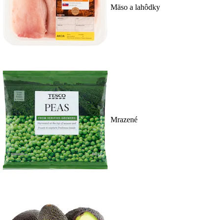
Mäso a lahôdky
Mrazené