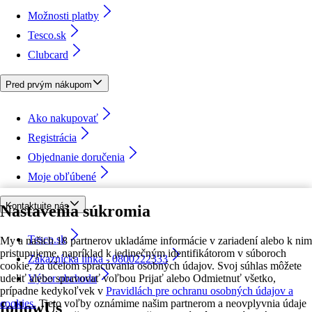
Možnosti platby
Tesco.sk
Clubcard
Pred prvým nákupom
Ako nakupovať
Registrácia
Objednanie doručenia
Moje obľúbené
Kontaktujte nás
Nastavenia súkromia
Tesco.sk
My a našich 18 partnerov ukladáme informácie v zariadení alebo k nim
pristupujeme, napríklad k jedinečným identifikátorom v súboroch
Zákaznícka linka - 0800222333
cookie, za účelom spracúvania osobných údajov. Svoj súhlas môžete
udeliť alebo spravovať voľbou Prijať alebo Odmietnuť všetko,
Výber obchodu
prípadne kedykoľvek v
Pravidlách pre ochranu osobných údajov a
cookies.
Tieto voľby oznámime našim partnerom a neovplyvnia údaje
followUs