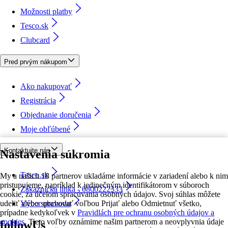
Možnosti platby
Tesco.sk
Clubcard
Pred prvým nákupom
Ako nakupovať
Registrácia
Objednanie doručenia
Moje obľúbené
Kontaktujte nás
Nastavenia súkromia
Tesco.sk
My a našich 18 partnerov ukladáme informácie v zariadení alebo k nim
pristupujeme, napríklad k jedinečným identifikátorom v súboroch
Zákaznícka linka - 0800222333
cookie, za účelom spracúvania osobných údajov. Svoj súhlas môžete
udeliť alebo spravovať voľbou Prijať alebo Odmietnuť všetko,
Výber obchodu
prípadne kedykoľvek v
Pravidlách pre ochranu osobných údajov a
cookies.
Tieto voľby oznámime našim partnerom a neovplyvnia údaje
followUs