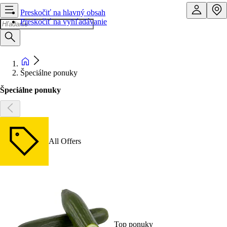
Preskočiť na hlavný obsah
Preskočiť na vyhľadávanie
Špeciálne ponuky
Špeciálne ponuky
All Offers
Top ponuky