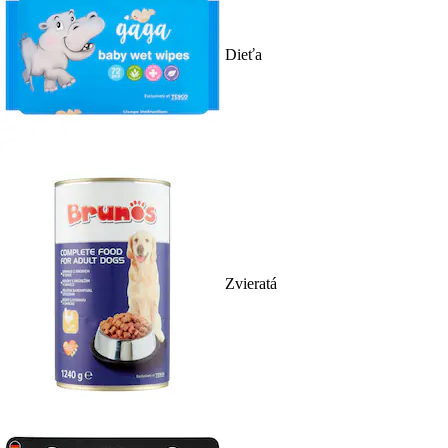
Dieťa
Zvieratá