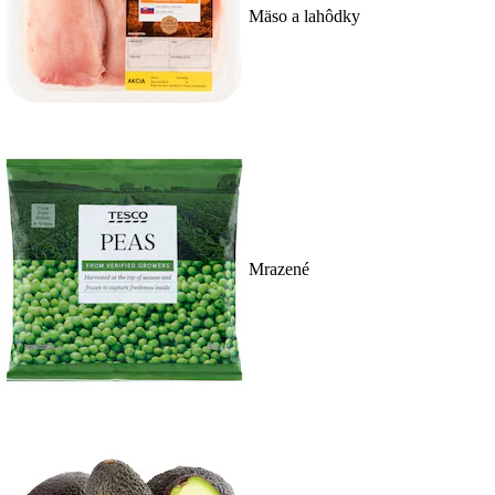
Mäso a lahôdky
Mrazené