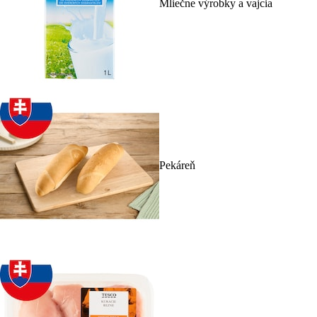
Mliečne výrobky a vajcia
Pekáreň