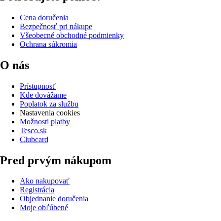
Cena doručenia
Bezpečnosť pri nákupe
Všeobecné obchodné podmienky
Ochrana súkromia
O nás
Prístupnosť
Kde dovážame
Poplatok za službu
Nastavenia cookies
Možnosti platby
Tesco.sk
Clubcard
Pred prvým nákupom
Ako nakupovať
Registrácia
Objednanie doručenia
Moje obľúbené