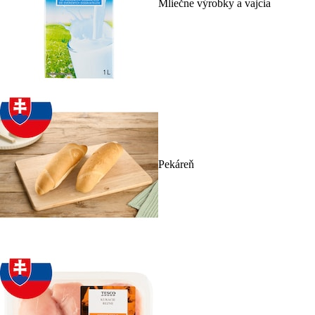
Mliečne výrobky a vajcia
Pekáreň