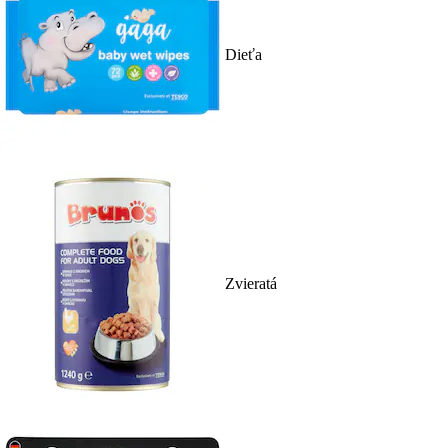
Dieťa
Zvieratá