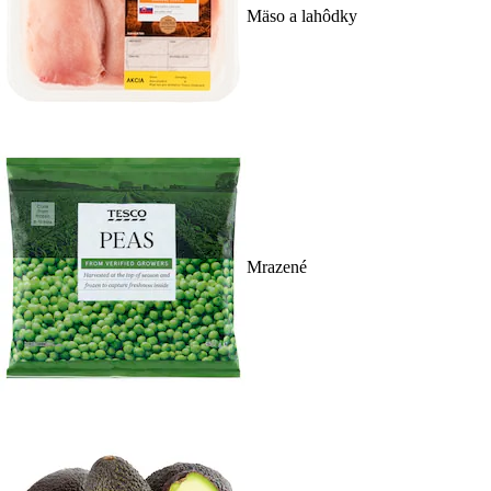
Mäso a lahôdky
Mrazené