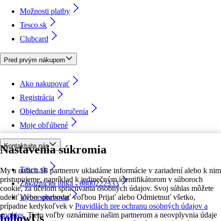
Možnosti platby
Tesco.sk
Clubcard
Pred prvým nákupom
Ako nakupovať
Registrácia
Objednanie doručenia
Moje obľúbené
Kontaktujte nás
Nastavenia súkromia
Tesco.sk
My a našich 18 partnerov ukladáme informácie v zariadení alebo k nim
pristupujeme, napríklad k jedinečným identifikátorom v súboroch
Zákaznícka linka - 0800222333
cookie, za účelom spracúvania osobných údajov. Svoj súhlas môžete
udeliť alebo spravovať voľbou Prijať alebo Odmietnuť všetko,
Výber obchodu
prípadne kedykoľvek v
Pravidlách pre ochranu osobných údajov a
cookies.
Tieto voľby oznámime našim partnerom a neovplyvnia údaje
followUs