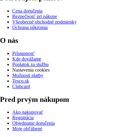
Cena doručenia
Bezpečnosť pri nákupe
Všeobecné obchodné podmienky
Ochrana súkromia
O nás
Prístupnosť
Kde dovážame
Poplatok za službu
Nastavenia cookies
Možnosti platby
Tesco.sk
Clubcard
Pred prvým nákupom
Ako nakupovať
Registrácia
Objednanie doručenia
Moje obľúbené