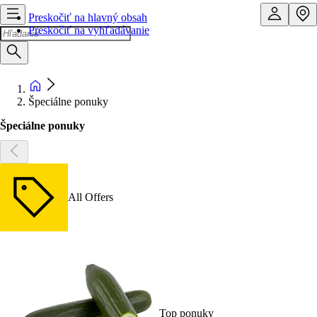
Preskočiť na hlavný obsah
Preskočiť na vyhľadávanie
Špeciálne ponuky
Špeciálne ponuky
All Offers
Top ponuky