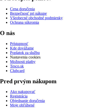
Cena doručenia
Bezpečnosť pri nákupe
Všeobecné obchodné podmienky
Ochrana súkromia
O nás
Prístupnosť
Kde dovážame
Poplatok za službu
Nastavenia cookies
Možnosti platby
Tesco.sk
Clubcard
Pred prvým nákupom
Ako nakupovať
Registrácia
Objednanie doručenia
Moje obľúbené