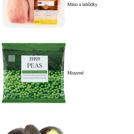
Mäso a lahôdky
Mrazené