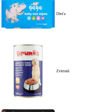
Dieťa
Zvieratá