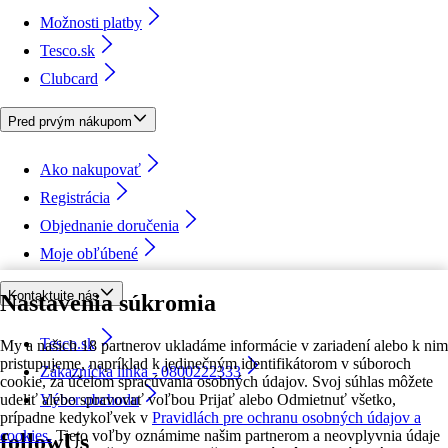
Možnosti platby
Tesco.sk
Clubcard
Pred prvým nákupom
Ako nakupovať
Registrácia
Objednanie doručenia
Moje obľúbené
Kontaktujte nás
Nastavenia súkromia
Tesco.sk
My a našich 18 partnerov ukladáme informácie v zariadení alebo k nim
pristupujeme, napríklad k jedinečným identifikátorom v súboroch
Zákaznícka linka - 0800222333
cookie, za účelom spracúvania osobných údajov. Svoj súhlas môžete
udeliť alebo spravovať voľbou Prijať alebo Odmietnuť všetko,
Výber obchodu
prípadne kedykoľvek v
Pravidlách pre ochranu osobných údajov a
cookies.
Tieto voľby oznámime našim partnerom a neovplyvnia údaje
followUs