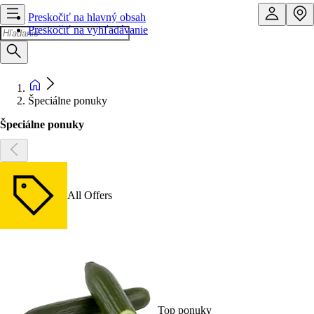
Preskočiť na hlavný obsah
Preskočiť na vyhľadávanie
Špeciálne ponuky
Špeciálne ponuky
All Offers
Top ponuky