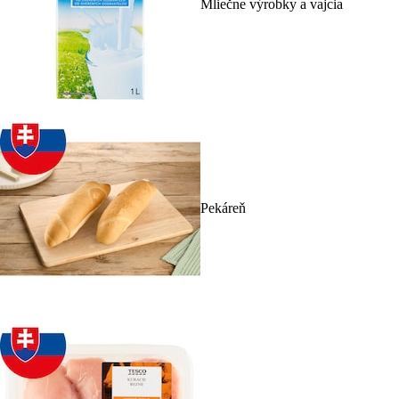
Mliečne výrobky a vajcia
Pekáreň