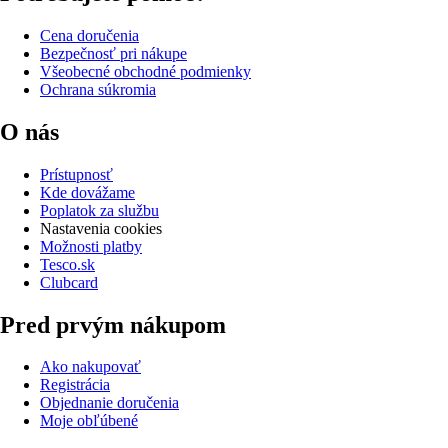
Cena doručenia
Bezpečnosť pri nákupe
Všeobecné obchodné podmienky
Ochrana súkromia
O nás
Prístupnosť
Kde dovážame
Poplatok za službu
Nastavenia cookies
Možnosti platby
Tesco.sk
Clubcard
Pred prvým nákupom
Ako nakupovať
Registrácia
Objednanie doručenia
Moje obľúbené