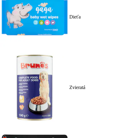
Dieťa
Zvieratá