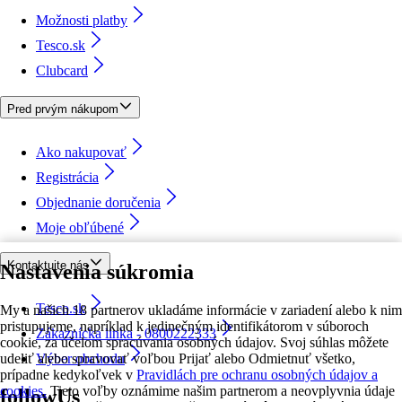
Možnosti platby
Tesco.sk
Clubcard
Pred prvým nákupom
Ako nakupovať
Registrácia
Objednanie doručenia
Moje obľúbené
Kontaktujte nás
Nastavenia súkromia
Tesco.sk
My a našich 18 partnerov ukladáme informácie v zariadení alebo k nim
pristupujeme, napríklad k jedinečným identifikátorom v súboroch
Zákaznícka linka - 0800222333
cookie, za účelom spracúvania osobných údajov. Svoj súhlas môžete
udeliť alebo spravovať voľbou Prijať alebo Odmietnuť všetko,
Výber obchodu
prípadne kedykoľvek v
Pravidlách pre ochranu osobných údajov a
cookies.
Tieto voľby oznámime našim partnerom a neovplyvnia údaje
followUs