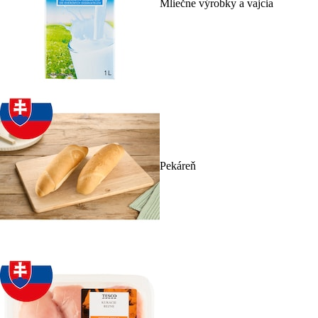
Mliečne výrobky a vajcia
Pekáreň