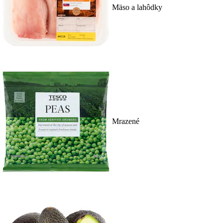
Mäso a lahôdky
Mrazené