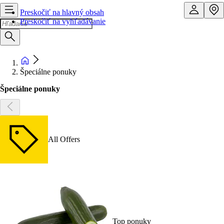
Preskočiť na hlavný obsah
Preskočiť na vyhľadávanie
Špeciálne ponuky
Špeciálne ponuky
All Offers
Top ponuky