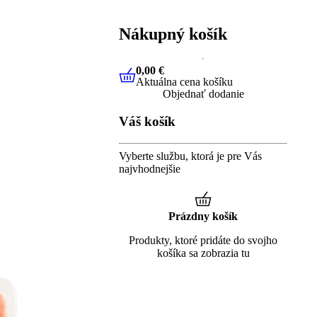
Nákupný košík
0,00 €
Aktuálna cena košíku
0,00 €
Aktuálna cena košíku
Objednať dodanie
Váš košík
Vyberte službu, ktorá je pre Vás
najvhodnejšie
Prázdny košík
Produkty, ktoré pridáte do svojho
košíka sa zobrazia tu