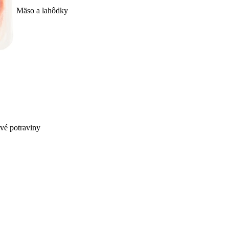
Mäso a lahôdky
ivé potraviny