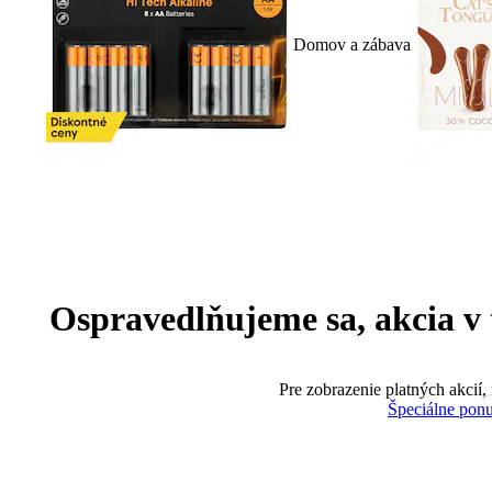
Domov a zábava
Ospravedlňujeme sa, akcia v te
Pre zobrazenie platných akcií,
Špeciálne pon