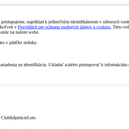
 pristupujeme, napríklad k jedinečným identifikátorom v súboroch coo
dykoľvek v
Pravidlách pre ochranu osobných údajov a cookies.
Tieto voľ
vanie na našom webe.
es v pätičke stránky.
zariadenia na identifikáciu. Ukladať a/alebo pristupovať k informáciám
 Club
Inšpirácie
Leto