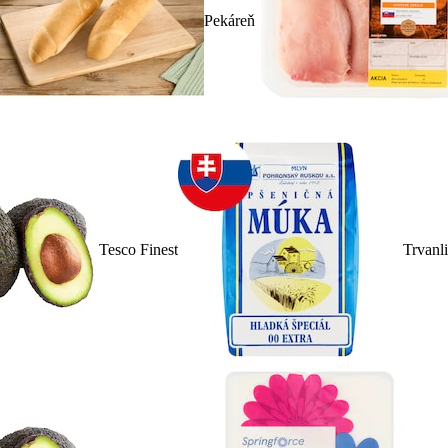
Pekáreň
Tesco Finest
Trvanl