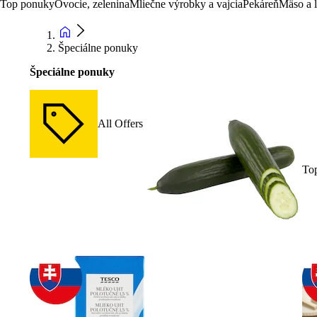
Top ponuky
Ovocie, zelenina
Mliečne výrobky a vajcia
Pekáreň
Mäso a 
Špeciálne ponuky
Špeciálne ponuky
All Offers
To