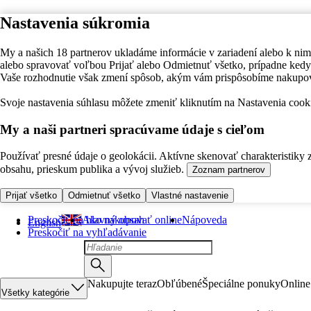
Nastavenia súkromia
My a našich 18 partnerov ukladáme informácie v zariadení alebo k nim
alebo spravovať voľbou Prijať alebo Odmietnuť všetko, prípadne ke
Vaše rozhodnutie však zmení spôsob, akým vám prispôsobíme nakupo
Svoje nastavenia súhlasu môžete zmeniť kliknutím na Nastavenia cooki
My a naši partneri spracúvame údaje s cieľom
Používať presné údaje o geolokácii. Aktívne skenovať charakteristiky 
obsahu, prieskum publika a vývoj služieb.
Zoznam partnerov
Prijať všetko
Odmietnuť všetko
Vlastné nastavenie
Preskočiť na hlavný obsah
Ako nakupovať online
Nápoveda
English
Preskočiť na vyhľadávanie
Nakupujte teraz
Obľúbené
Špeciálne ponuky
Online
Všetky kategórie