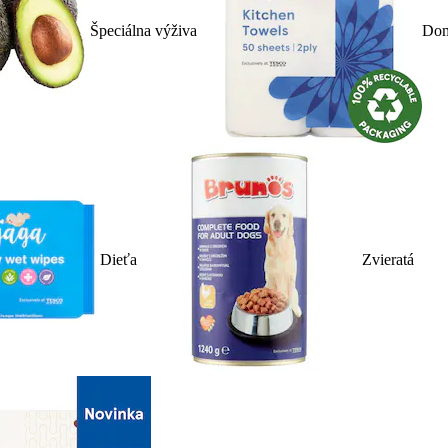
Špeciálna výživa
Dom
Dieťa
Zvieratá