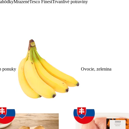
lahôdky
Mrazené
Tesco Finest
Trvanlivé potraviny
p ponuky
Ovocie, zelenina