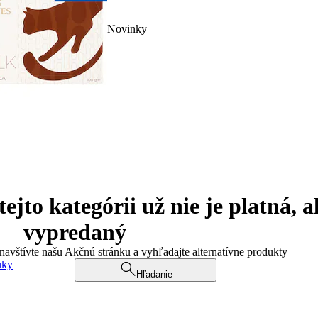
Novinky
jto kategórii už nie je platná, a
vypredaný
 navštívte našu Akčnú stránku a vyhľadajte alternatívne produkty
uky
Hľadanie