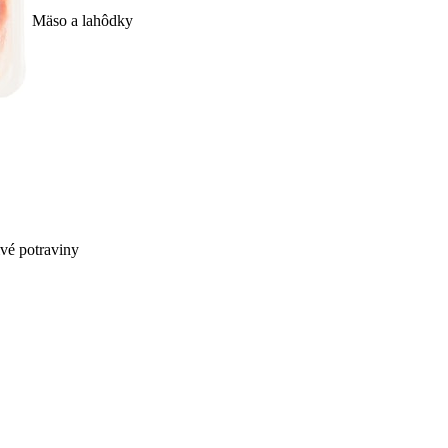
Mäso a lahôdky
ivé potraviny