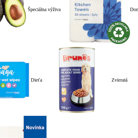
Špeciálna výživa
Dom
Dieťa
Zvieratá