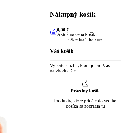
Nákupný košík
0,00 €
Aktuálna cena košíku
0,00 €
Aktuálna cena košíku
Objednať dodanie
Váš košík
Vyberte službu, ktorá je pre Vás
najvhodnejšie
Prázdny košík
Produkty, ktoré pridáte do svojho
košíka sa zobrazia tu