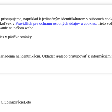
 pristupujeme, napríklad k jedinečným identifikátorom v súboroch coo
dykoľvek v
Pravidlách pre ochranu osobných údajov a cookies.
Tieto voľ
vanie na našom webe.
es v pätičke stránky.
zariadenia na identifikáciu. Ukladať a/alebo pristupovať k informáciám
 Club
Inšpirácie
Leto