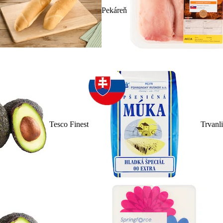
Pekáreň
Tesco Finest
Trvanl