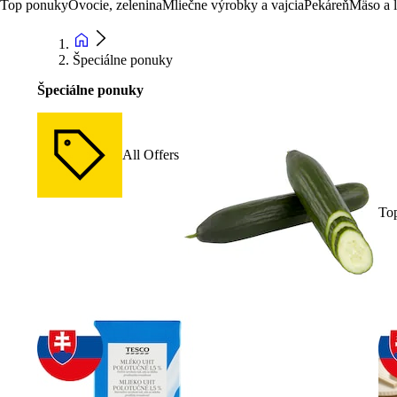
Top ponuky
Ovocie, zelenina
Mliečne výrobky a vajcia
Pekáreň
Mäso a 
Špeciálne ponuky
Špeciálne ponuky
All Offers
To