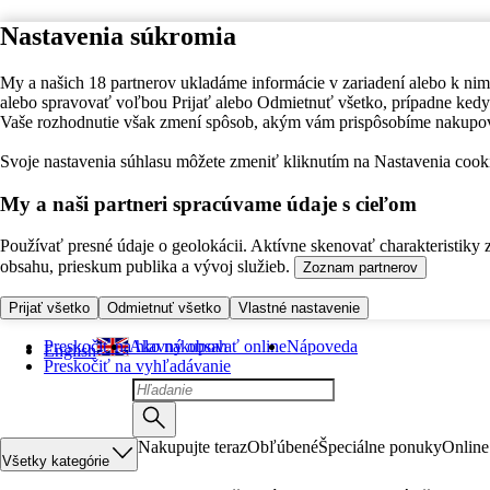
Nastavenia súkromia
My a našich 18 partnerov ukladáme informácie v zariadení alebo k nim
alebo spravovať voľbou Prijať alebo Odmietnuť všetko, prípadne ke
Vaše rozhodnutie však zmení spôsob, akým vám prispôsobíme nakupo
Svoje nastavenia súhlasu môžete zmeniť kliknutím na Nastavenia cooki
My a naši partneri spracúvame údaje s cieľom
Používať presné údaje o geolokácii. Aktívne skenovať charakteristiky 
obsahu, prieskum publika a vývoj služieb.
Zoznam partnerov
Prijať všetko
Odmietnuť všetko
Vlastné nastavenie
Preskočiť na hlavný obsah
Ako nakupovať online
Nápoveda
English
Preskočiť na vyhľadávanie
Nakupujte teraz
Obľúbené
Špeciálne ponuky
Online
Všetky kategórie