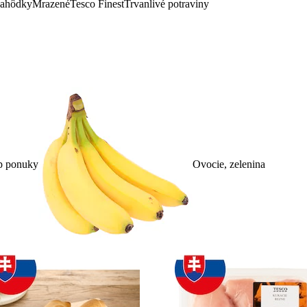
lahôdky
Mrazené
Tesco Finest
Trvanlivé potraviny
p ponuky
Ovocie, zelenina