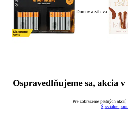
Domov a zábava
Ospravedlňujeme sa, akcia v te
Pre zobrazenie platných akcií,
Špeciálne pon