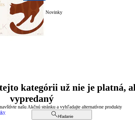
Novinky
jto kategórii už nie je platná, a
vypredaný
 navštívte našu Akčnú stránku a vyhľadajte alternatívne produkty
uky
Hľadanie