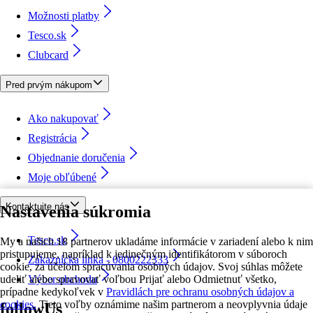
Možnosti platby
Tesco.sk
Clubcard
Pred prvým nákupom
Ako nakupovať
Registrácia
Objednanie doručenia
Moje obľúbené
Kontaktujte nás
Nastavenia súkromia
Tesco.sk
My a našich 18 partnerov ukladáme informácie v zariadení alebo k nim
pristupujeme, napríklad k jedinečným identifikátorom v súboroch
Zákaznícka linka - 0800222333
cookie, za účelom spracúvania osobných údajov. Svoj súhlas môžete
udeliť alebo spravovať voľbou Prijať alebo Odmietnuť všetko,
Výber obchodu
prípadne kedykoľvek v
Pravidlách pre ochranu osobných údajov a
cookies.
Tieto voľby oznámime našim partnerom a neovplyvnia údaje
followUs