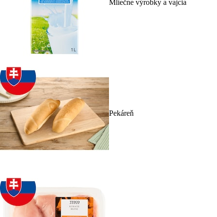
Mliečne výrobky a vajcia
Pekáreň