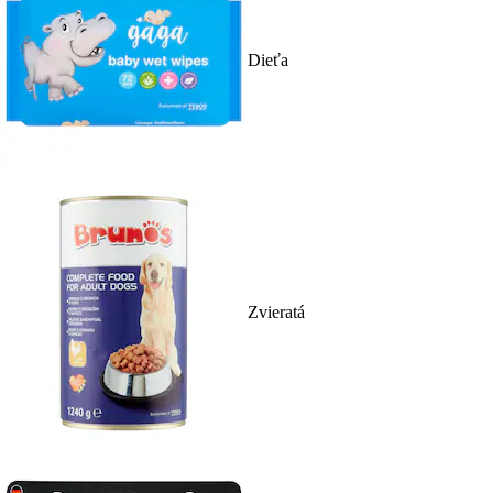
Dieťa
Zvieratá