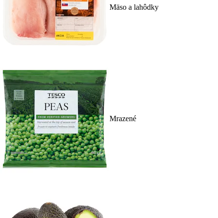
Mäso a lahôdky
Mrazené