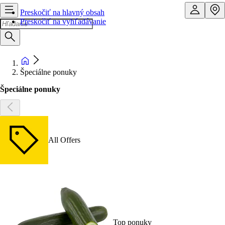
Preskočiť na hlavný obsah
Preskočiť na vyhľadávanie
Špeciálne ponuky
Špeciálne ponuky
All Offers
Top ponuky