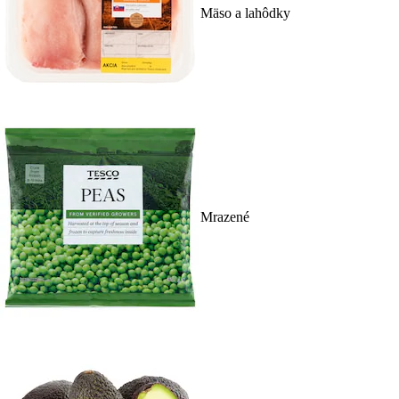
Mäso a lahôdky
Mrazené