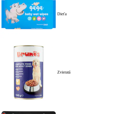
Dieťa
Zvieratá