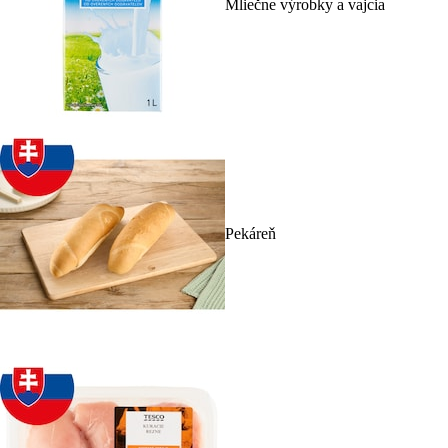
Mliečne výrobky a vajcia
Pekáreň