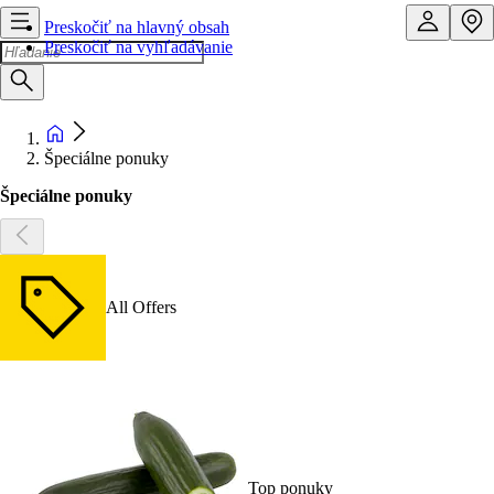
Preskočiť na hlavný obsah
Preskočiť na vyhľadávanie
Špeciálne ponuky
Špeciálne ponuky
All Offers
Top ponuky