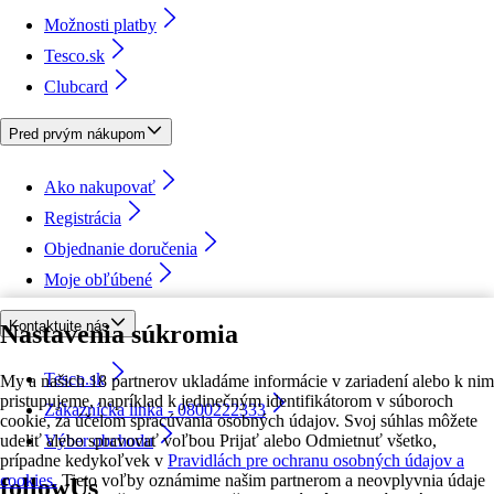
Možnosti platby
Tesco.sk
Clubcard
Pred prvým nákupom
Ako nakupovať
Registrácia
Objednanie doručenia
Moje obľúbené
Kontaktujte nás
Nastavenia súkromia
Tesco.sk
My a našich 18 partnerov ukladáme informácie v zariadení alebo k nim
pristupujeme, napríklad k jedinečným identifikátorom v súboroch
Zákaznícka linka - 0800222333
cookie, za účelom spracúvania osobných údajov. Svoj súhlas môžete
udeliť alebo spravovať voľbou Prijať alebo Odmietnuť všetko,
Výber obchodu
prípadne kedykoľvek v
Pravidlách pre ochranu osobných údajov a
cookies.
Tieto voľby oznámime našim partnerom a neovplyvnia údaje
followUs