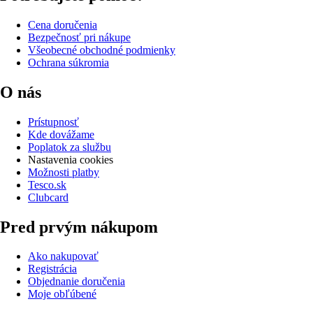
Cena doručenia
Bezpečnosť pri nákupe
Všeobecné obchodné podmienky
Ochrana súkromia
O nás
Prístupnosť
Kde dovážame
Poplatok za službu
Nastavenia cookies
Možnosti platby
Tesco.sk
Clubcard
Pred prvým nákupom
Ako nakupovať
Registrácia
Objednanie doručenia
Moje obľúbené