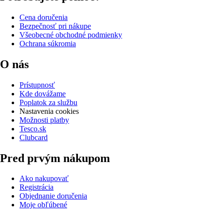
Cena doručenia
Bezpečnosť pri nákupe
Všeobecné obchodné podmienky
Ochrana súkromia
O nás
Prístupnosť
Kde dovážame
Poplatok za službu
Nastavenia cookies
Možnosti platby
Tesco.sk
Clubcard
Pred prvým nákupom
Ako nakupovať
Registrácia
Objednanie doručenia
Moje obľúbené