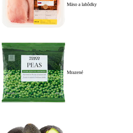
Mäso a lahôdky
Mrazené