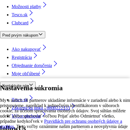
Možnosti platby
Tesco.sk
Clubcard
Pred prvým nákupom
Ako nakupovať
Registrácia
Objednanie doručenia
Moje obľúbené
Kontaktujte nás
Nastavenia súkromia
Tesco.sk
My a našich 18 partnerov ukladáme informácie v zariadení alebo k nim
pristupujeme, napríklad k jedinečným identifikátorom v súboroch
Zákaznícka linka - 0800222333
cookie, za účelom spracúvania osobných údajov. Svoj súhlas môžete
udeliť alebo spravovať voľbou Prijať alebo Odmietnuť všetko,
Výber obchodu
prípadne kedykoľvek v
Pravidlách pre ochranu osobných údajov a
cookies.
Tieto voľby oznámime našim partnerom a neovplyvnia údaje
followUs