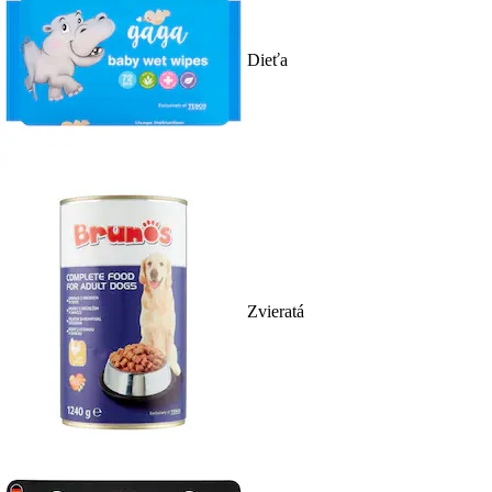
Dieťa
Zvieratá