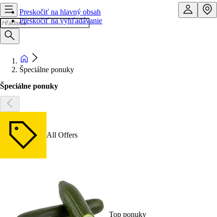
Preskočiť na hlavný obsah
Preskočiť na vyhľadávanie
Špeciálne ponuky
Špeciálne ponuky
All Offers
Top ponuky