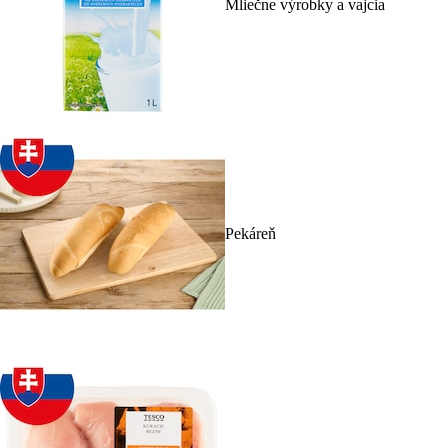
Mliečne výrobky a vajcia
Pekáreň