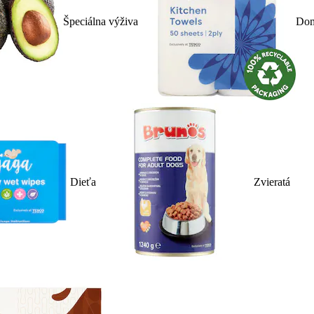
Špeciálna výživa
Dom
Dieťa
Zvieratá