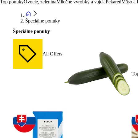
Top ponuky
Ovocie, zelenina
Mliečne výrobky a vajcia
Pekáreň
Mäso a 
Špeciálne ponuky
Špeciálne ponuky
All Offers
To