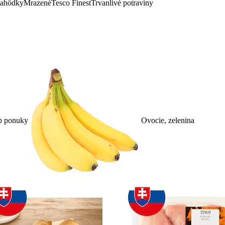
lahôdky
Mrazené
Tesco Finest
Trvanlivé potraviny
p ponuky
Ovocie, zelenina