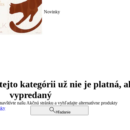
Novinky
jto kategórii už nie je platná, a
vypredaný
 navštívte našu Akčnú stránku a vyhľadajte alternatívne produkty
uky
Hľadanie