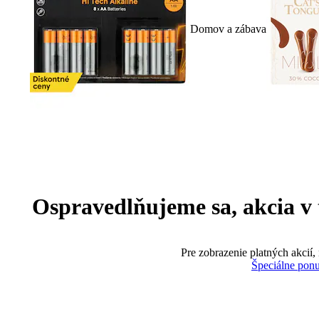
Domov a zábava
Ospravedlňujeme sa, akcia v te
Pre zobrazenie platných akcií,
Špeciálne pon