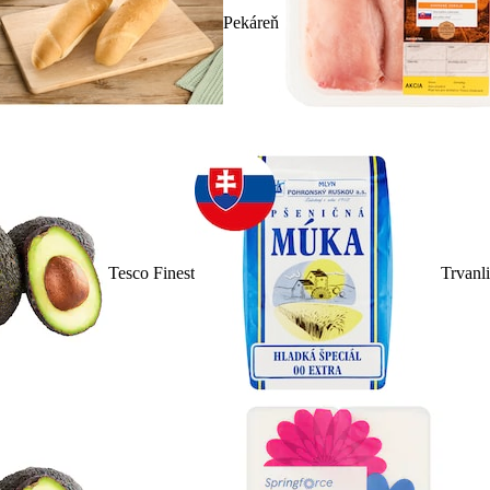
Pekáreň
Tesco Finest
Trvanl