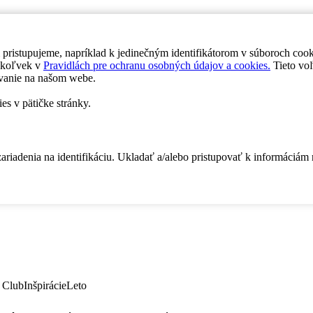
 pristupujeme, napríklad k jedinečným identifikátorom v súboroch coo
dykoľvek v
Pravidlách pre ochranu osobných údajov a cookies.
Tieto voľ
vanie na našom webe.
es v pätičke stránky.
zariadenia na identifikáciu. Ukladať a/alebo pristupovať k informáciám
 Club
Inšpirácie
Leto