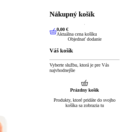
Nákupný košík
0,00 €
Aktuálna cena košíku
0,00 €
Aktuálna cena košíku
Objednať dodanie
Váš košík
Vyberte službu, ktorá je pre Vás
najvhodnejšie
Prázdny košík
Produkty, ktoré pridáte do svojho
košíka sa zobrazia tu