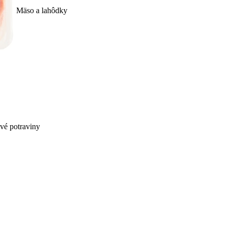
Mäso a lahôdky
ivé potraviny