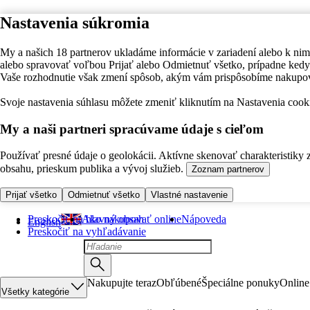
Nastavenia súkromia
My a našich 18 partnerov ukladáme informácie v zariadení alebo k nim
alebo spravovať voľbou Prijať alebo Odmietnuť všetko, prípadne ke
Vaše rozhodnutie však zmení spôsob, akým vám prispôsobíme nakupo
Svoje nastavenia súhlasu môžete zmeniť kliknutím na Nastavenia cooki
My a naši partneri spracúvame údaje s cieľom
Používať presné údaje o geolokácii. Aktívne skenovať charakteristiky 
obsahu, prieskum publika a vývoj služieb.
Zoznam partnerov
Prijať všetko
Odmietnuť všetko
Vlastné nastavenie
Preskočiť na hlavný obsah
Ako nakupovať online
Nápoveda
English
Preskočiť na vyhľadávanie
Nakupujte teraz
Obľúbené
Špeciálne ponuky
Online
Všetky kategórie