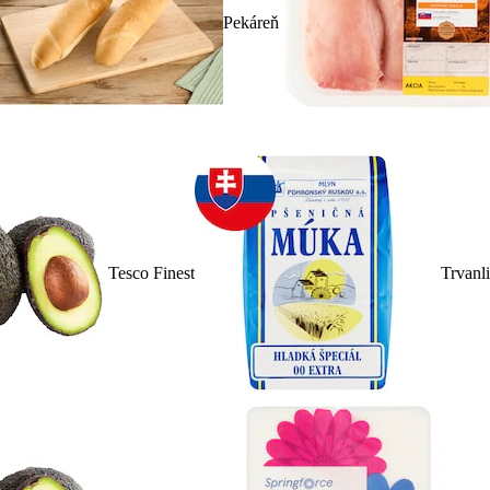
Pekáreň
Tesco Finest
Trvanl