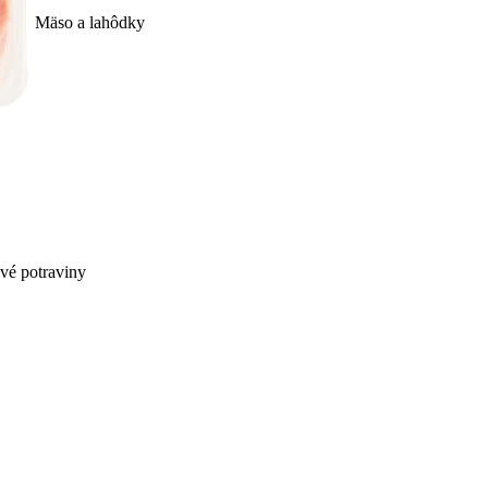
Mäso a lahôdky
ivé potraviny