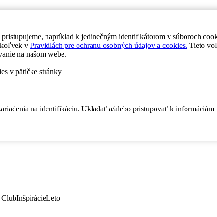
 pristupujeme, napríklad k jedinečným identifikátorom v súboroch coo
dykoľvek v
Pravidlách pre ochranu osobných údajov a cookies.
Tieto voľ
vanie na našom webe.
es v pätičke stránky.
zariadenia na identifikáciu. Ukladať a/alebo pristupovať k informáciám
 Club
Inšpirácie
Leto