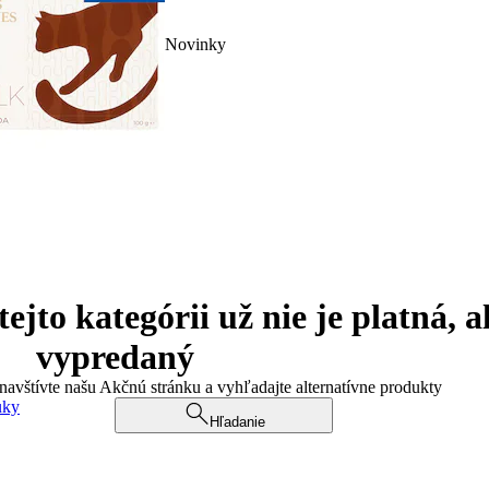
Novinky
jto kategórii už nie je platná, a
vypredaný
 navštívte našu Akčnú stránku a vyhľadajte alternatívne produkty
uky
Hľadanie