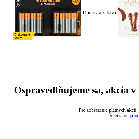
Domov a zábava
Ospravedlňujeme sa, akcia v te
Pre zobrazenie platných akcií,
Špeciálne pon