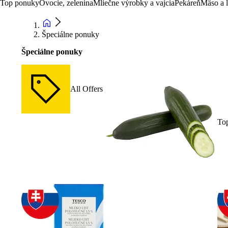
Top ponuky
Ovocie, zelenina
Mliečne výrobky a vajcia
Pekáreň
Mäso a 
Špeciálne ponuky
Špeciálne ponuky
All Offers
To