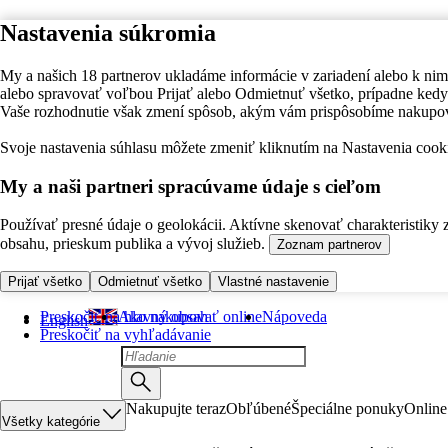
Nastavenia súkromia
My a našich 18 partnerov ukladáme informácie v zariadení alebo k nim
alebo spravovať voľbou Prijať alebo Odmietnuť všetko, prípadne ke
Vaše rozhodnutie však zmení spôsob, akým vám prispôsobíme nakupo
Svoje nastavenia súhlasu môžete zmeniť kliknutím na Nastavenia cooki
My a naši partneri spracúvame údaje s cieľom
Používať presné údaje o geolokácii. Aktívne skenovať charakteristiky 
obsahu, prieskum publika a vývoj služieb.
Zoznam partnerov
Prijať všetko
Odmietnuť všetko
Vlastné nastavenie
Preskočiť na hlavný obsah
Ako nakupovať online
Nápoveda
English
Preskočiť na vyhľadávanie
Nakupujte teraz
Obľúbené
Špeciálne ponuky
Online
Všetky kategórie