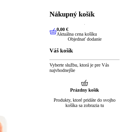
Nákupný košík
0,00 €
Aktuálna cena košíku
0,00 €
Aktuálna cena košíku
Objednať dodanie
Váš košík
Vyberte službu, ktorá je pre Vás
najvhodnejšie
Prázdny košík
Produkty, ktoré pridáte do svojho
košíka sa zobrazia tu