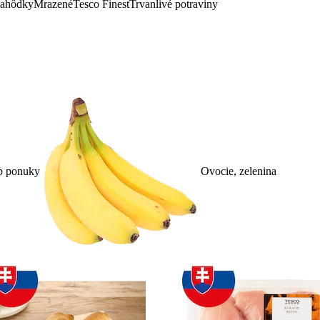
lahôdky
Mrazené
Tesco Finest
Trvanlivé potraviny
p ponuky
Ovocie, zelenina