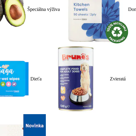
Špeciálna výživa
Dom
Dieťa
Zvieratá