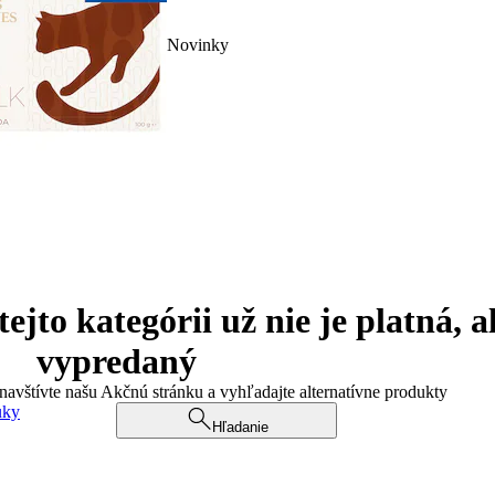
Novinky
jto kategórii už nie je platná, a
vypredaný
 navštívte našu Akčnú stránku a vyhľadajte alternatívne produkty
uky
Hľadanie