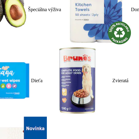
Špeciálna výživa
Dom
Dieťa
Zvieratá