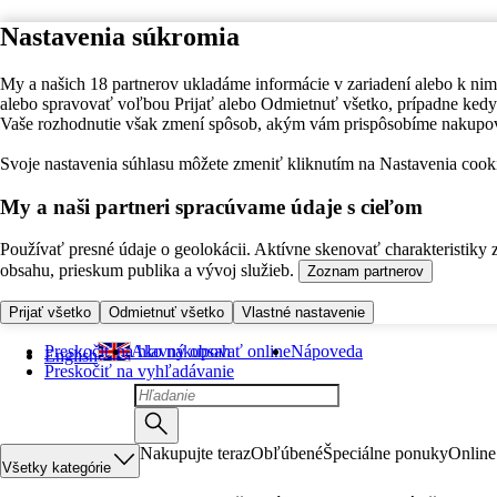
Nastavenia súkromia
My a našich 18 partnerov ukladáme informácie v zariadení alebo k nim
alebo spravovať voľbou Prijať alebo Odmietnuť všetko, prípadne ke
Vaše rozhodnutie však zmení spôsob, akým vám prispôsobíme nakupo
Svoje nastavenia súhlasu môžete zmeniť kliknutím na Nastavenia cooki
My a naši partneri spracúvame údaje s cieľom
Používať presné údaje o geolokácii. Aktívne skenovať charakteristiky 
obsahu, prieskum publika a vývoj služieb.
Zoznam partnerov
Prijať všetko
Odmietnuť všetko
Vlastné nastavenie
Preskočiť na hlavný obsah
Ako nakupovať online
Nápoveda
English
Preskočiť na vyhľadávanie
Nakupujte teraz
Obľúbené
Špeciálne ponuky
Online
Všetky kategórie