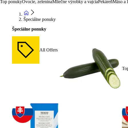
Top ponuky
Ovocie, zelenina
Mliečne výrobky a vajcia
Pekáreň
Mäso a 
Špeciálne ponuky
Špeciálne ponuky
All Offers
To