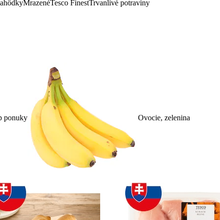
lahôdky
Mrazené
Tesco Finest
Trvanlivé potraviny
p ponuky
Ovocie, zelenina