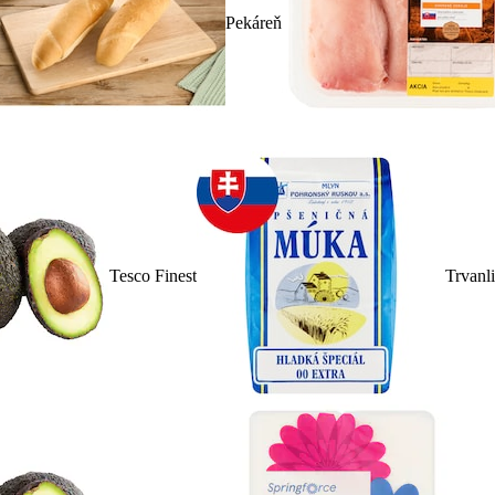
Pekáreň
Tesco Finest
Trvanl