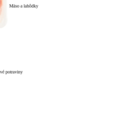
Mäso a lahôdky
ivé potraviny