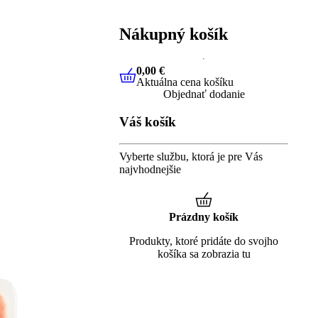
Nákupný košík
0,00 €
Aktuálna cena košíku
0,00 €
Aktuálna cena košíku
Objednať dodanie
Váš košík
Vyberte službu, ktorá je pre Vás
najvhodnejšie
Prázdny košík
Produkty, ktoré pridáte do svojho
košíka sa zobrazia tu