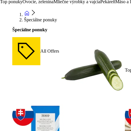
Top ponuky
Ovocie, zelenina
Mliečne výrobky a vajcia
Pekáreň
Mäso a 
Špeciálne ponuky
Špeciálne ponuky
All Offers
To