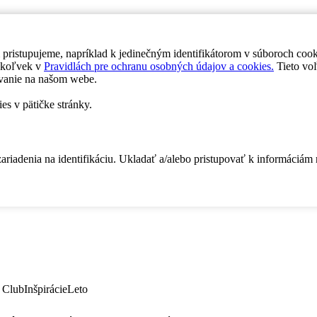
 pristupujeme, napríklad k jedinečným identifikátorom v súboroch coo
dykoľvek v
Pravidlách pre ochranu osobných údajov a cookies.
Tieto voľ
vanie na našom webe.
es v pätičke stránky.
zariadenia na identifikáciu. Ukladať a/alebo pristupovať k informáciám
 Club
Inšpirácie
Leto