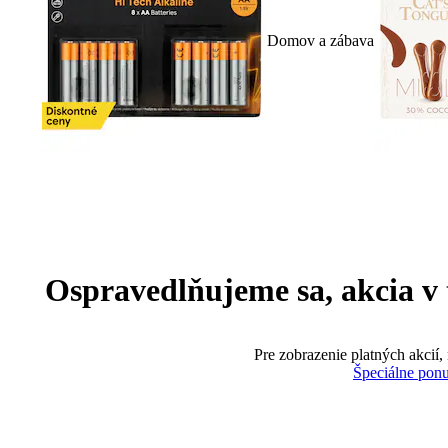
Domov a zábava
Ospravedlňujeme sa, akcia v te
Pre zobrazenie platných akcií,
Špeciálne pon