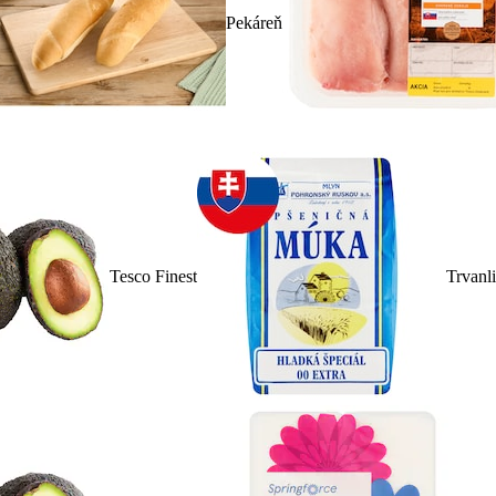
Pekáreň
Tesco Finest
Trvanl