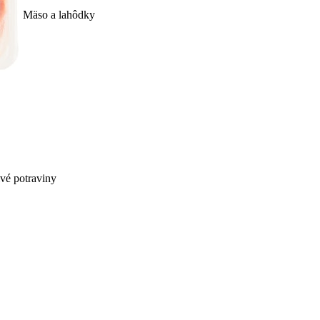
Mäso a lahôdky
ivé potraviny