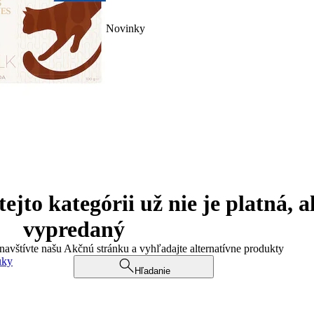
Novinky
jto kategórii už nie je platná, a
vypredaný
 navštívte našu Akčnú stránku a vyhľadajte alternatívne produkty
uky
Hľadanie