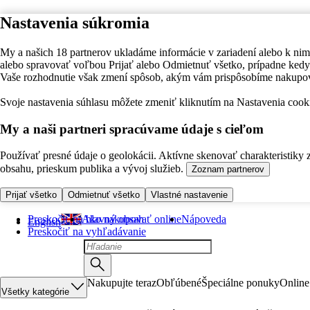
Nastavenia súkromia
My a našich 18 partnerov ukladáme informácie v zariadení alebo k nim
alebo spravovať voľbou Prijať alebo Odmietnuť všetko, prípadne ke
Vaše rozhodnutie však zmení spôsob, akým vám prispôsobíme nakupo
Svoje nastavenia súhlasu môžete zmeniť kliknutím na Nastavenia cooki
My a naši partneri spracúvame údaje s cieľom
Používať presné údaje o geolokácii. Aktívne skenovať charakteristiky 
obsahu, prieskum publika a vývoj služieb.
Zoznam partnerov
Prijať všetko
Odmietnuť všetko
Vlastné nastavenie
Preskočiť na hlavný obsah
Ako nakupovať online
Nápoveda
English
Preskočiť na vyhľadávanie
Nakupujte teraz
Obľúbené
Špeciálne ponuky
Online
Všetky kategórie