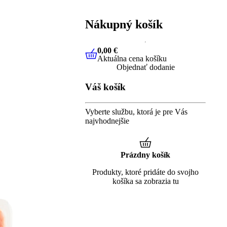
Nákupný košík
0,00 €
Aktuálna cena košíku
0,00 €
Aktuálna cena košíku
Objednať dodanie
Váš košík
Vyberte službu, ktorá je pre Vás
najvhodnejšie
Prázdny košík
Produkty, ktoré pridáte do svojho
košíka sa zobrazia tu