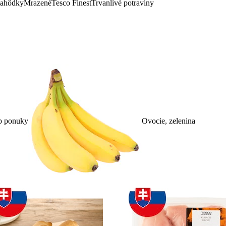
lahôdky
Mrazené
Tesco Finest
Trvanlivé potraviny
p ponuky
Ovocie, zelenina