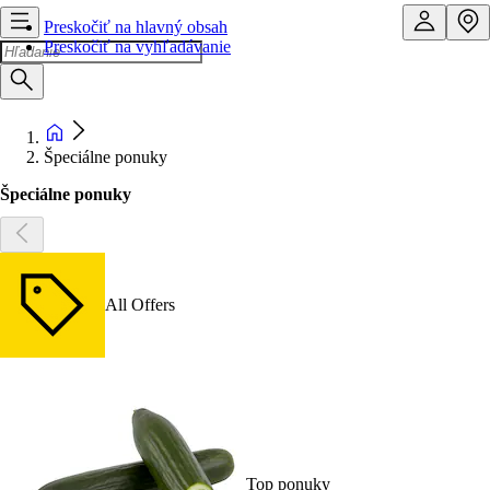
Preskočiť na hlavný obsah
Preskočiť na vyhľadávanie
Špeciálne ponuky
Špeciálne ponuky
All Offers
Top ponuky