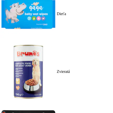
Dieťa
Zvieratá