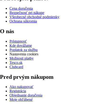
Cena doručenia
Bezpečnosť pri nákupe
Všeobecné obchodné podmienky
Ochrana súkromia
O nás
Prístupnosť
Kde dovážame
Poplatok za službu
Nastavenia cookies
Možnosti platby
Tesco.sk
Clubcard
Pred prvým nákupom
Ako nakupovať
Registrácia
Objednanie doručenia
Moje obľúbené