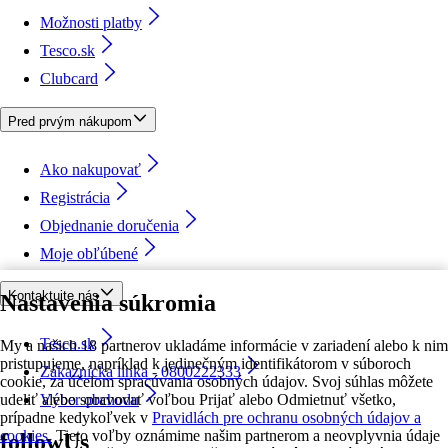
Možnosti platby
Tesco.sk
Clubcard
Pred prvým nákupom
Ako nakupovať
Registrácia
Objednanie doručenia
Moje obľúbené
Kontaktujte nás
Nastavenia súkromia
Tesco.sk
My a našich 18 partnerov ukladáme informácie v zariadení alebo k nim
pristupujeme, napríklad k jedinečným identifikátorom v súboroch
Zákaznícka linka - 0800222333
cookie, za účelom spracúvania osobných údajov. Svoj súhlas môžete
udeliť alebo spravovať voľbou Prijať alebo Odmietnuť všetko,
Výber obchodu
prípadne kedykoľvek v
Pravidlách pre ochranu osobných údajov a
cookies.
Tieto voľby oznámime našim partnerom a neovplyvnia údaje
followUs