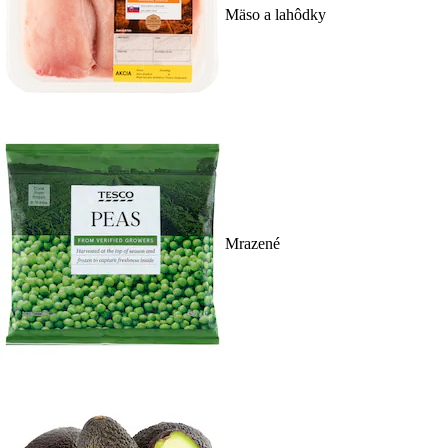
Mäso a lahôdky
Mrazené