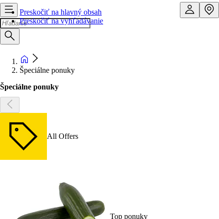
Preskočiť na hlavný obsah
Preskočiť na vyhľadávanie
Špeciálne ponuky
Špeciálne ponuky
All Offers
Top ponuky