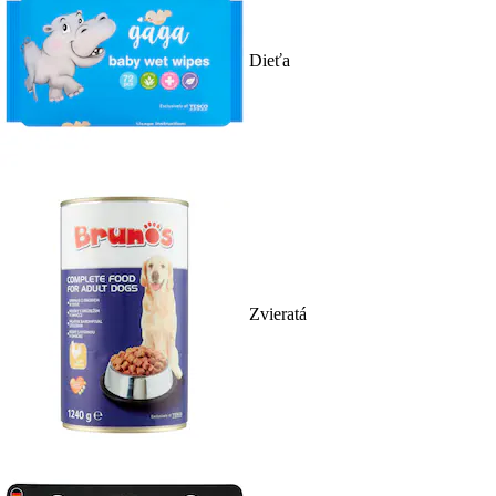
Dieťa
Zvieratá