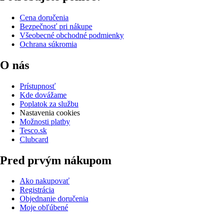
Cena doručenia
Bezpečnosť pri nákupe
Všeobecné obchodné podmienky
Ochrana súkromia
O nás
Prístupnosť
Kde dovážame
Poplatok za službu
Nastavenia cookies
Možnosti platby
Tesco.sk
Clubcard
Pred prvým nákupom
Ako nakupovať
Registrácia
Objednanie doručenia
Moje obľúbené