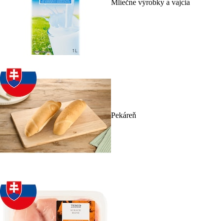
Mliečne výrobky a vajcia
Pekáreň