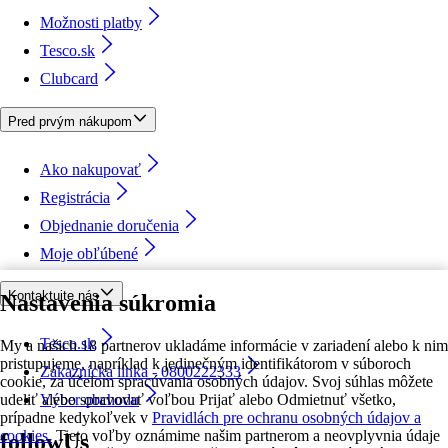
Možnosti platby
Tesco.sk
Clubcard
Pred prvým nákupom
Ako nakupovať
Registrácia
Objednanie doručenia
Moje obľúbené
Kontaktujte nás
Nastavenia súkromia
Tesco.sk
My a našich 18 partnerov ukladáme informácie v zariadení alebo k nim
pristupujeme, napríklad k jedinečným identifikátorom v súboroch
Zákaznícka linka - 0800222333
cookie, za účelom spracúvania osobných údajov. Svoj súhlas môžete
udeliť alebo spravovať voľbou Prijať alebo Odmietnuť všetko,
Výber obchodu
prípadne kedykoľvek v
Pravidlách pre ochranu osobných údajov a
cookies.
Tieto voľby oznámime našim partnerom a neovplyvnia údaje
followUs