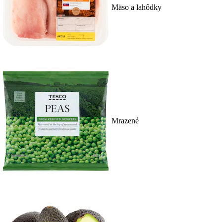
Mäso a lahôdky
Mrazené