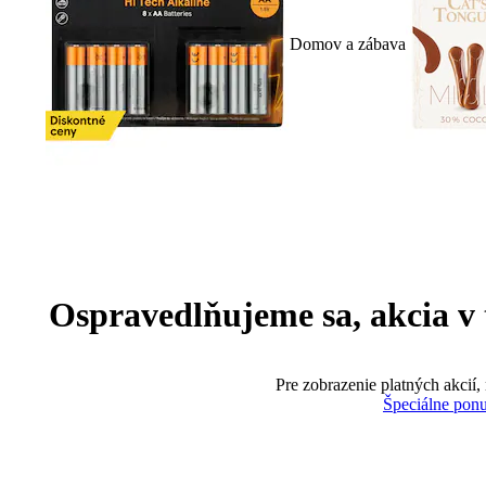
Domov a zábava
Ospravedlňujeme sa, akcia v te
Pre zobrazenie platných akcií,
Špeciálne pon