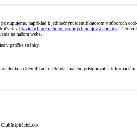
 pristupujeme, napríklad k jedinečným identifikátorom v súboroch coo
dykoľvek v
Pravidlách pre ochranu osobných údajov a cookies.
Tieto voľ
vanie na našom webe.
es v pätičke stránky.
zariadenia na identifikáciu. Ukladať a/alebo pristupovať k informáciám
 Club
Inšpirácie
Leto