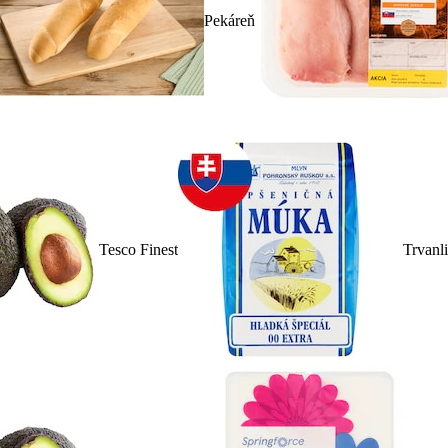
Pekáreň
Tesco Finest
Trvanl