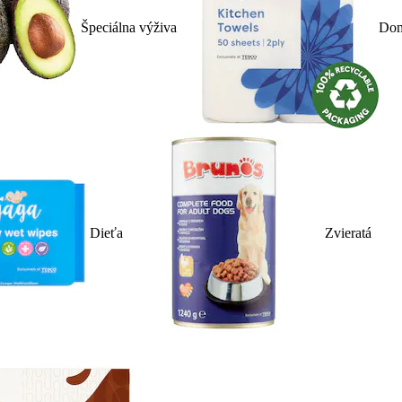
Špeciálna výživa
Dom
Dieťa
Zvieratá