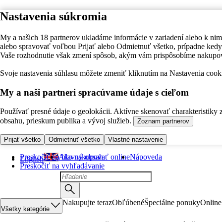
Nastavenia súkromia
My a našich 18 partnerov ukladáme informácie v zariadení alebo k nim
alebo spravovať voľbou Prijať alebo Odmietnuť všetko, prípadne ke
Vaše rozhodnutie však zmení spôsob, akým vám prispôsobíme nakupo
Svoje nastavenia súhlasu môžete zmeniť kliknutím na Nastavenia cooki
My a naši partneri spracúvame údaje s cieľom
Používať presné údaje o geolokácii. Aktívne skenovať charakteristiky 
obsahu, prieskum publika a vývoj služieb.
Zoznam partnerov
Prijať všetko
Odmietnuť všetko
Vlastné nastavenie
Preskočiť na hlavný obsah
Ako nakupovať online
Nápoveda
English
Preskočiť na vyhľadávanie
Nakupujte teraz
Obľúbené
Špeciálne ponuky
Online
Všetky kategórie