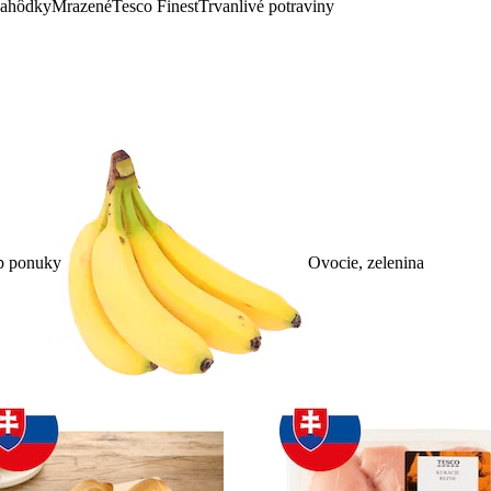
lahôdky
Mrazené
Tesco Finest
Trvanlivé potraviny
p ponuky
Ovocie, zelenina