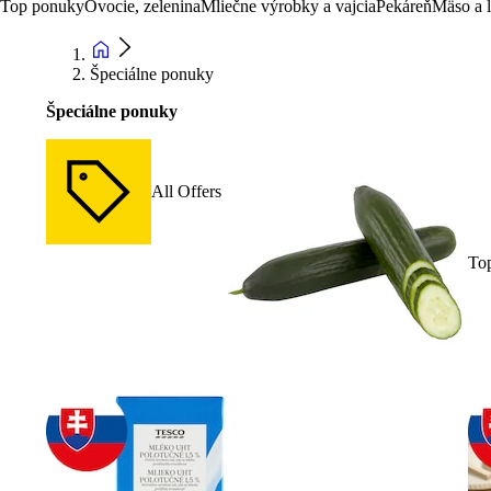
Top ponuky
Ovocie, zelenina
Mliečne výrobky a vajcia
Pekáreň
Mäso a 
Špeciálne ponuky
Špeciálne ponuky
All Offers
To