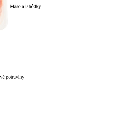
Mäso a lahôdky
ivé potraviny