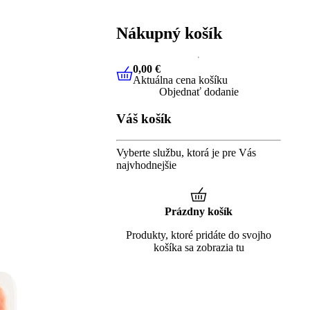
Nákupný košík
0,00 €
Aktuálna cena košíku
0,00 €
Aktuálna cena košíku
Objednať dodanie
Váš košík
Vyberte službu, ktorá je pre Vás
najvhodnejšie
Prázdny košík
Produkty, ktoré pridáte do svojho
košíka sa zobrazia tu