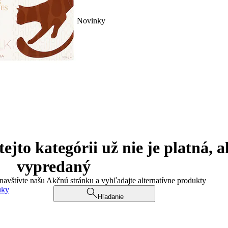
Novinky
jto kategórii už nie je platná, a
vypredaný
 navštívte našu Akčnú stránku a vyhľadajte alternatívne produkty
uky
Hľadanie