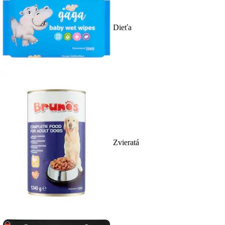
Dieťa
Zvieratá