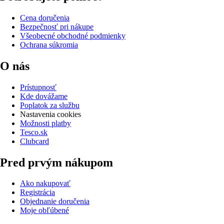
Cena doručenia
Bezpečnosť pri nákupe
Všeobecné obchodné podmienky
Ochrana súkromia
O nás
Prístupnosť
Kde dovážame
Poplatok za službu
Nastavenia cookies
Možnosti platby
Tesco.sk
Clubcard
Pred prvým nákupom
Ako nakupovať
Registrácia
Objednanie doručenia
Moje obľúbené