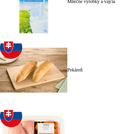
Mliečne výrobky a vajcia
Pekáreň