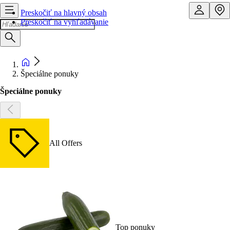
Preskočiť na hlavný obsah
Preskočiť na vyhľadávanie
Špeciálne ponuky
Špeciálne ponuky
All Offers
Top ponuky