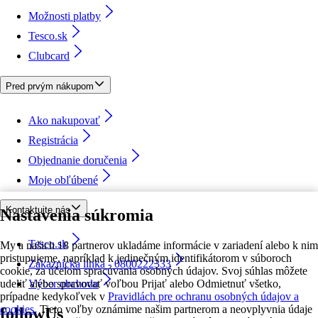
Možnosti platby
Tesco.sk
Clubcard
Pred prvým nákupom
Ako nakupovať
Registrácia
Objednanie doručenia
Moje obľúbené
Kontaktujte nás
Nastavenia súkromia
Tesco.sk
My a našich 18 partnerov ukladáme informácie v zariadení alebo k nim
pristupujeme, napríklad k jedinečným identifikátorom v súboroch
Zákaznícka linka - 0800222333
cookie, za účelom spracúvania osobných údajov. Svoj súhlas môžete
udeliť alebo spravovať voľbou Prijať alebo Odmietnuť všetko,
Výber obchodu
prípadne kedykoľvek v
Pravidlách pre ochranu osobných údajov a
cookies.
Tieto voľby oznámime našim partnerom a neovplyvnia údaje
followUs