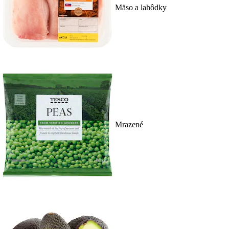
Mäso a lahôdky
Mrazené