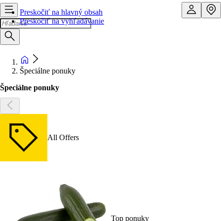
Preskočiť na hlavný obsah
Preskočiť na vyhľadávanie
Špeciálne ponuky
Špeciálne ponuky
All Offers
Top ponuky