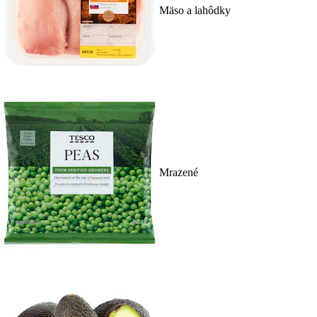
Mäso a lahôdky
Mrazené