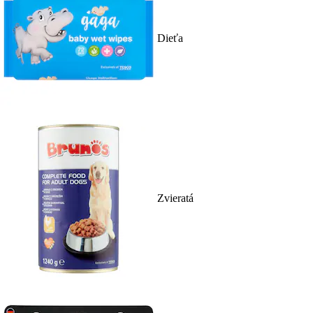
Dieťa
Zvieratá