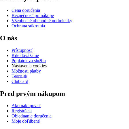
Cena doručenia
Bezpečnosť pri nákupe
Všeobecné obchodné podmienky
Ochrana súkromia
O nás
Prístupnosť
Kde dovážame
Poplatok za službu
Nastavenia cookies
Možnosti platby
Tesco.sk
Clubcard
Pred prvým nákupom
Ako nakupovať
Registrácia
Objednanie doručenia
Moje obľúbené