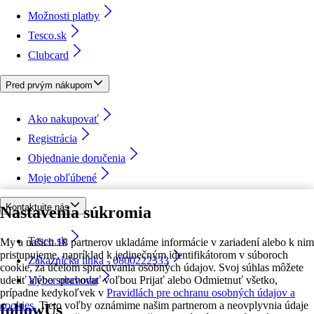
Možnosti platby
Tesco.sk
Clubcard
Pred prvým nákupom
Ako nakupovať
Registrácia
Objednanie doručenia
Moje obľúbené
Kontaktujte nás
Nastavenia súkromia
Tesco.sk
My a našich 18 partnerov ukladáme informácie v zariadení alebo k nim
pristupujeme, napríklad k jedinečným identifikátorom v súboroch
Zákaznícka linka - 0800222333
cookie, za účelom spracúvania osobných údajov. Svoj súhlas môžete
udeliť alebo spravovať voľbou Prijať alebo Odmietnuť všetko,
Výber obchodu
prípadne kedykoľvek v
Pravidlách pre ochranu osobných údajov a
cookies.
Tieto voľby oznámime našim partnerom a neovplyvnia údaje
followUs