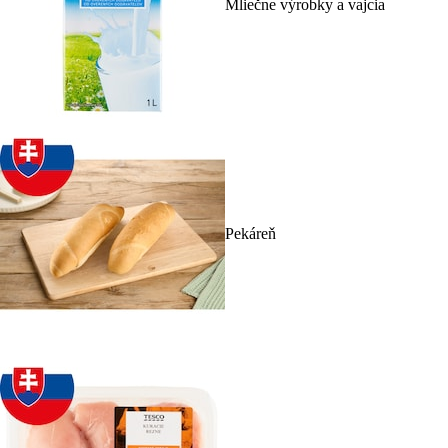
Mliečne výrobky a vajcia
Pekáreň