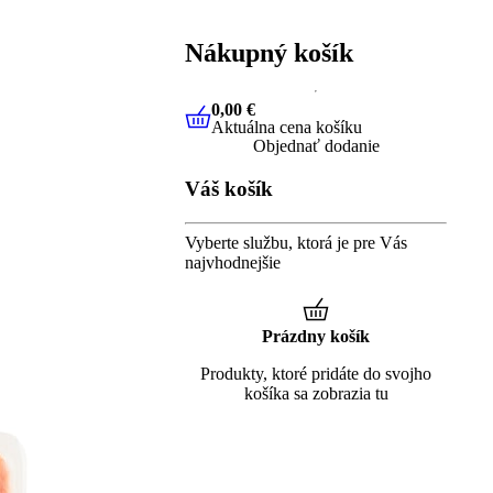
Nákupný košík
0,00 €
Aktuálna cena košíku
0,00 €
Aktuálna cena košíku
Objednať dodanie
Váš košík
Vyberte službu, ktorá je pre Vás
najvhodnejšie
Prázdny košík
Produkty, ktoré pridáte do svojho
košíka sa zobrazia tu