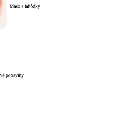
Mäso a lahôdky
ivé potraviny