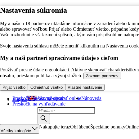
Nastavenia súkromia
My a našich 18 partnerov ukladáme informácie v zariadení alebo k nim
alebo spravovať voľbou Prijať alebo Odmietnuť všetko, prípadne ke
Vaše rozhodnutie však zmení spôsob, akým vám prispôsobíme nakupo
Svoje nastavenia súhlasu môžete zmeniť kliknutím na Nastavenia cooki
My a naši partneri spracúvame údaje s cieľom
Používať presné údaje o geolokácii. Aktívne skenovať charakteristiky 
obsahu, prieskum publika a vývoj služieb.
Zoznam partnerov
Prijať všetko
Odmietnuť všetko
Vlastné nastavenie
Preskočiť na hlavný obsah
Ako nakupovať online
Nápoveda
English
Preskočiť na vyhľadávanie
Nakupujte teraz
Obľúbené
Špeciálne ponuky
Online
Všetky kategórie