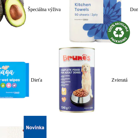
Špeciálna výživa
Dom
Dieťa
Zvieratá