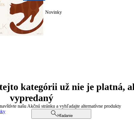
Novinky
jto kategórii už nie je platná, a
vypredaný
 navštívte našu Akčnú stránku a vyhľadajte alternatívne produkty
uky
Hľadanie