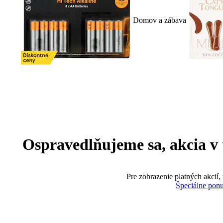
Domov a zábava
Ospravedlňujeme sa, akcia v te
Pre zobrazenie platných akcií,
Špeciálne pon