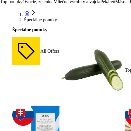
Top ponuky
Ovocie, zelenina
Mliečne výrobky a vajcia
Pekáreň
Mäso a 
Špeciálne ponuky
Špeciálne ponuky
All Offers
To