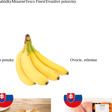
lahôdky
Mrazené
Tesco Finest
Trvanlivé potraviny
p ponuky
Ovocie, zelenina