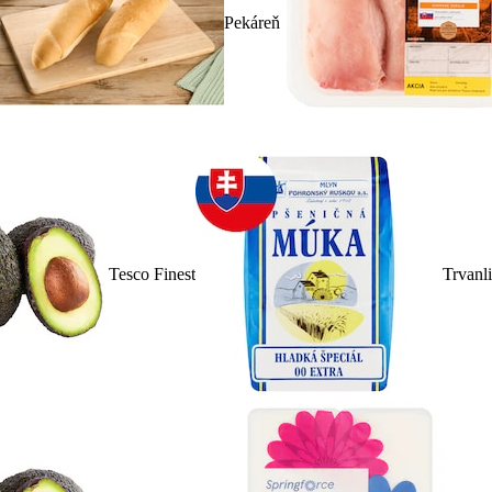
Pekáreň
Tesco Finest
Trvanl