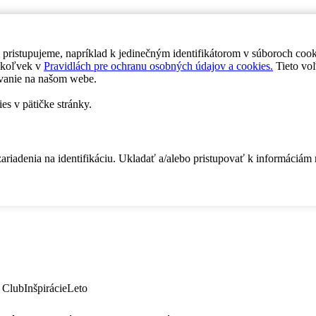
 pristupujeme, napríklad k jedinečným identifikátorom v súboroch coo
dykoľvek v
Pravidlách pre ochranu osobných údajov a cookies.
Tieto voľ
vanie na našom webe.
es v pätičke stránky.
zariadenia na identifikáciu. Ukladať a/alebo pristupovať k informáciám
 Club
Inšpirácie
Leto