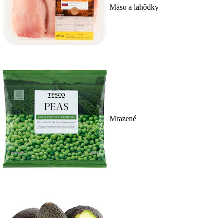
Mäso a lahôdky
Mrazené