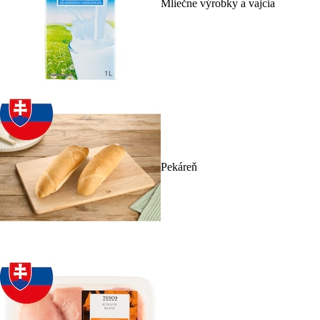
Mliečne výrobky a vajcia
Pekáreň