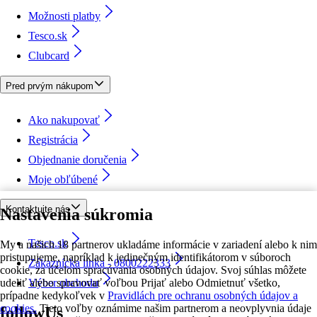
Možnosti platby
Tesco.sk
Clubcard
Pred prvým nákupom
Ako nakupovať
Registrácia
Objednanie doručenia
Moje obľúbené
Kontaktujte nás
Nastavenia súkromia
Tesco.sk
My a našich 18 partnerov ukladáme informácie v zariadení alebo k nim
pristupujeme, napríklad k jedinečným identifikátorom v súboroch
Zákaznícka linka - 0800222333
cookie, za účelom spracúvania osobných údajov. Svoj súhlas môžete
udeliť alebo spravovať voľbou Prijať alebo Odmietnuť všetko,
Výber obchodu
prípadne kedykoľvek v
Pravidlách pre ochranu osobných údajov a
cookies.
Tieto voľby oznámime našim partnerom a neovplyvnia údaje
followUs