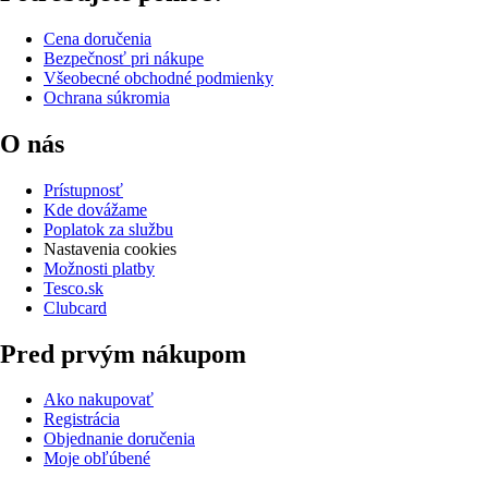
Cena doručenia
Bezpečnosť pri nákupe
Všeobecné obchodné podmienky
Ochrana súkromia
O nás
Prístupnosť
Kde dovážame
Poplatok za službu
Nastavenia cookies
Možnosti platby
Tesco.sk
Clubcard
Pred prvým nákupom
Ako nakupovať
Registrácia
Objednanie doručenia
Moje obľúbené