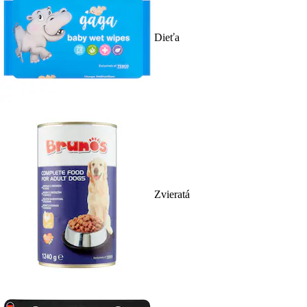
Dieťa
Zvieratá