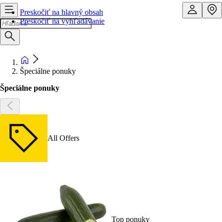
Preskočiť na hlavný obsah
Preskočiť na vyhľadávanie
Špeciálne ponuky
Špeciálne ponuky
All Offers
Top ponuky