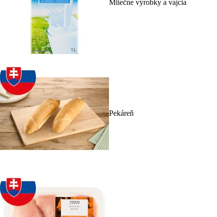
Mliečne výrobky a vajcia
Pekáreň