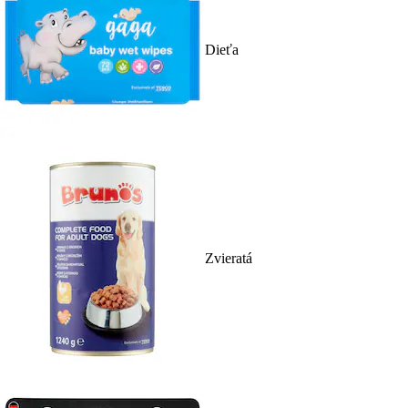
Dieťa
Zvieratá