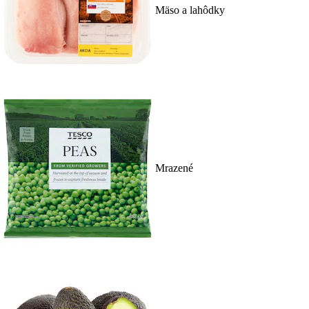
Mäso a lahôdky
Mrazené