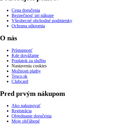
Cena doručenia
Bezpečnosť pri nákupe
Všeobecné obchodné podmienky
Ochrana súkromia
O nás
Prístupnosť
Kde dovážame
Poplatok za službu
Nastavenia cookies
Možnosti platby
Tesco.sk
Clubcard
Pred prvým nákupom
Ako nakupovať
Registrácia
Objednanie doručenia
Moje obľúbené