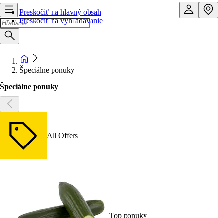
Preskočiť na hlavný obsah
Preskočiť na vyhľadávanie
Špeciálne ponuky
Špeciálne ponuky
All Offers
Top ponuky