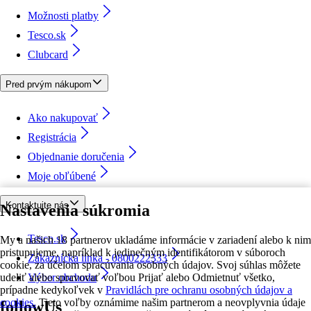
Možnosti platby
Tesco.sk
Clubcard
Pred prvým nákupom
Ako nakupovať
Registrácia
Objednanie doručenia
Moje obľúbené
Kontaktujte nás
Nastavenia súkromia
Tesco.sk
My a našich 18 partnerov ukladáme informácie v zariadení alebo k nim
pristupujeme, napríklad k jedinečným identifikátorom v súboroch
Zákaznícka linka - 0800222333
cookie, za účelom spracúvania osobných údajov. Svoj súhlas môžete
udeliť alebo spravovať voľbou Prijať alebo Odmietnuť všetko,
Výber obchodu
prípadne kedykoľvek v
Pravidlách pre ochranu osobných údajov a
cookies.
Tieto voľby oznámime našim partnerom a neovplyvnia údaje
followUs