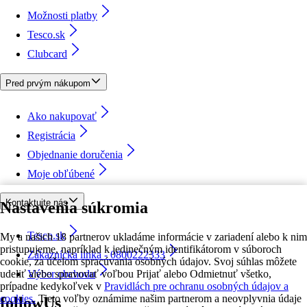
Možnosti platby
Tesco.sk
Clubcard
Pred prvým nákupom
Ako nakupovať
Registrácia
Objednanie doručenia
Moje obľúbené
Kontaktujte nás
Nastavenia súkromia
Tesco.sk
My a našich 18 partnerov ukladáme informácie v zariadení alebo k nim
pristupujeme, napríklad k jedinečným identifikátorom v súboroch
Zákaznícka linka - 0800222333
cookie, za účelom spracúvania osobných údajov. Svoj súhlas môžete
udeliť alebo spravovať voľbou Prijať alebo Odmietnuť všetko,
Výber obchodu
prípadne kedykoľvek v
Pravidlách pre ochranu osobných údajov a
cookies.
Tieto voľby oznámime našim partnerom a neovplyvnia údaje
followUs