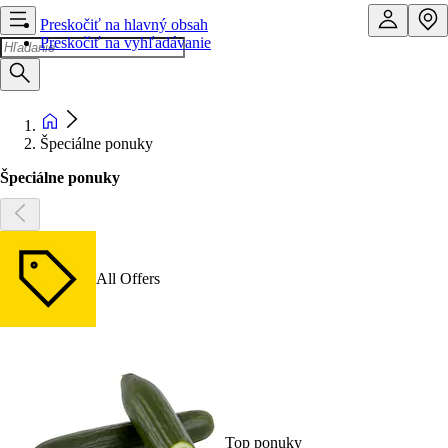
Preskočiť na hlavný obsah
Preskočiť na vyhľadávanie
Špeciálne ponuky
Špeciálne ponuky
All Offers
Top ponuky