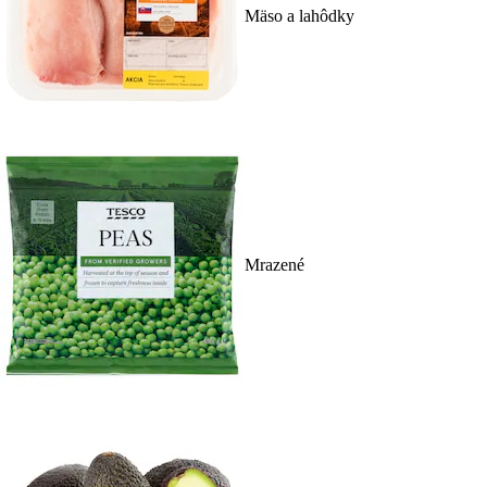
Mäso a lahôdky
Mrazené