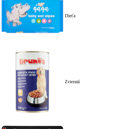
Dieťa
Zvieratá