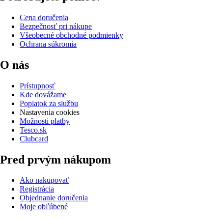
Cena doručenia
Bezpečnosť pri nákupe
Všeobecné obchodné podmienky
Ochrana súkromia
O nás
Prístupnosť
Kde dovážame
Poplatok za službu
Nastavenia cookies
Možnosti platby
Tesco.sk
Clubcard
Pred prvým nákupom
Ako nakupovať
Registrácia
Objednanie doručenia
Moje obľúbené