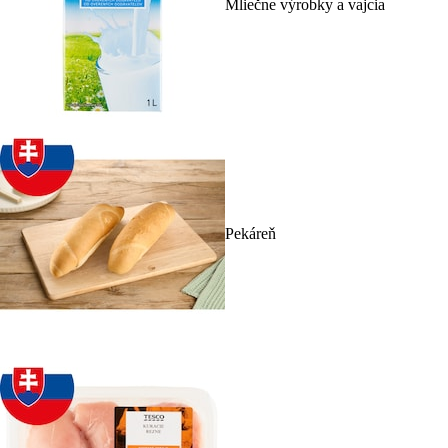
Mliečne výrobky a vajcia
Pekáreň