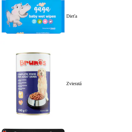
Dieťa
Zvieratá