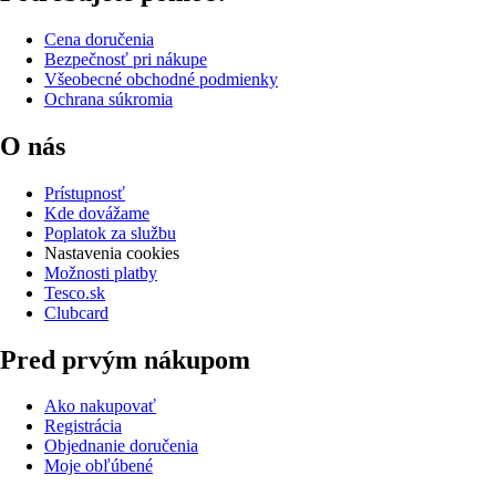
Cena doručenia
Bezpečnosť pri nákupe
Všeobecné obchodné podmienky
Ochrana súkromia
O nás
Prístupnosť
Kde dovážame
Poplatok za službu
Nastavenia cookies
Možnosti platby
Tesco.sk
Clubcard
Pred prvým nákupom
Ako nakupovať
Registrácia
Objednanie doručenia
Moje obľúbené