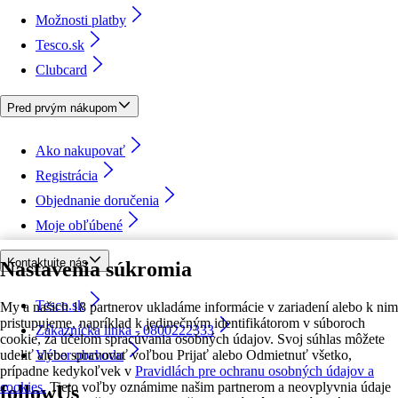
Možnosti platby
Tesco.sk
Clubcard
Pred prvým nákupom
Ako nakupovať
Registrácia
Objednanie doručenia
Moje obľúbené
Kontaktujte nás
Nastavenia súkromia
Tesco.sk
My a našich 18 partnerov ukladáme informácie v zariadení alebo k nim
pristupujeme, napríklad k jedinečným identifikátorom v súboroch
Zákaznícka linka - 0800222333
cookie, za účelom spracúvania osobných údajov. Svoj súhlas môžete
udeliť alebo spravovať voľbou Prijať alebo Odmietnuť všetko,
Výber obchodu
prípadne kedykoľvek v
Pravidlách pre ochranu osobných údajov a
cookies.
Tieto voľby oznámime našim partnerom a neovplyvnia údaje
followUs