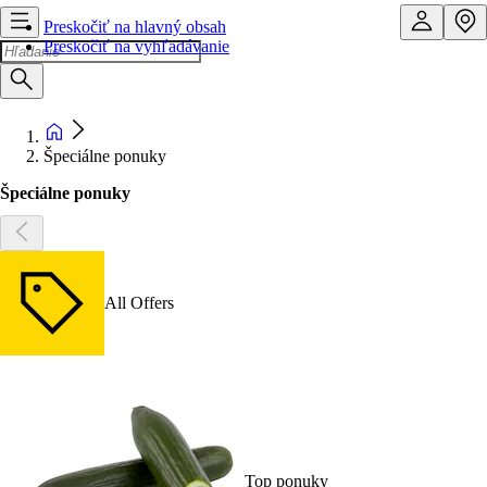
Preskočiť na hlavný obsah
Preskočiť na vyhľadávanie
Špeciálne ponuky
Špeciálne ponuky
All Offers
Top ponuky