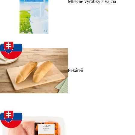
Mliečne výrobky a vajcia
Pekáreň