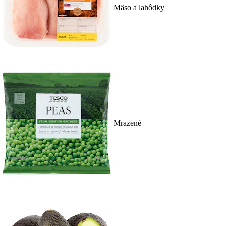
Mäso a lahôdky
Mrazené