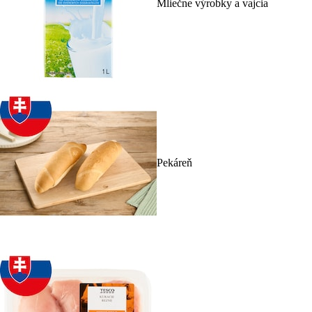
Mliečne výrobky a vajcia
Pekáreň