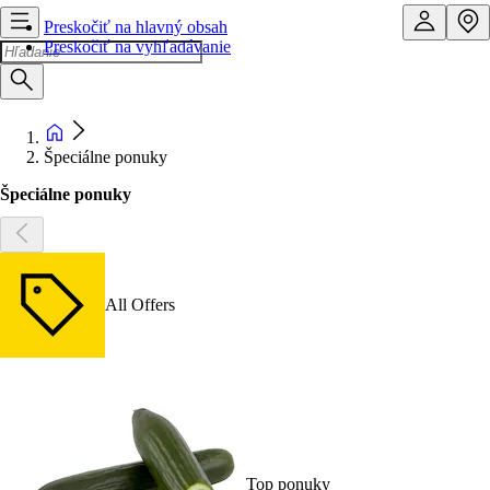
Preskočiť na hlavný obsah
Preskočiť na vyhľadávanie
Špeciálne ponuky
Špeciálne ponuky
All Offers
Top ponuky