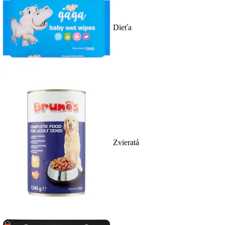
Dieťa
Zvieratá