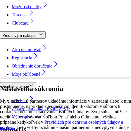
Možnosti platby
Tesco.sk
Clubcard
Pred prvým nákupom
Ako nakupovať
Registrácia
Objednanie doručenia
Moje obľúbené
Kontaktujte nás
Nastavenia súkromia
Tesco.sk
My a našich 18 partnerov ukladáme informácie v zariadení alebo k nim
pristupujeme, napríklad k jedinečným identifikátorom v súboroch
Zákaznícka linka - 0800222333
cookie, za účelom spracúvania osobných údajov. Svoj súhlas môžete
udeliť alebo spravovať voľbou Prijať alebo Odmietnuť všetko,
Výber obchodu
prípadne kedykoľvek v
Pravidlách pre ochranu osobných údajov a
cookies.
Tieto voľby oznámime našim partnerom a neovplyvnia údaje
followUs