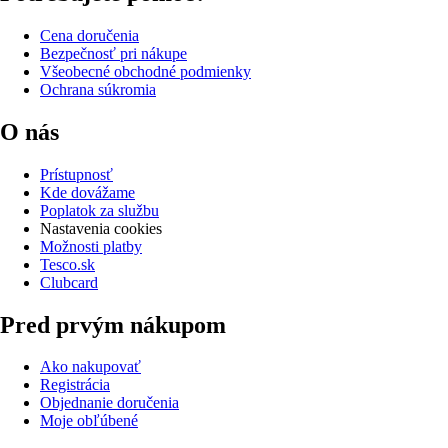
Cena doručenia
Bezpečnosť pri nákupe
Všeobecné obchodné podmienky
Ochrana súkromia
O nás
Prístupnosť
Kde dovážame
Poplatok za službu
Nastavenia cookies
Možnosti platby
Tesco.sk
Clubcard
Pred prvým nákupom
Ako nakupovať
Registrácia
Objednanie doručenia
Moje obľúbené