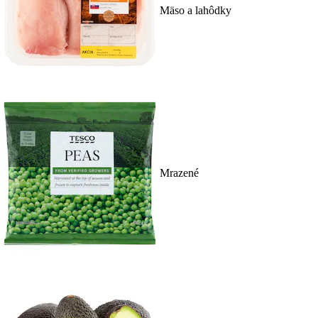
Mäso a lahôdky
Mrazené