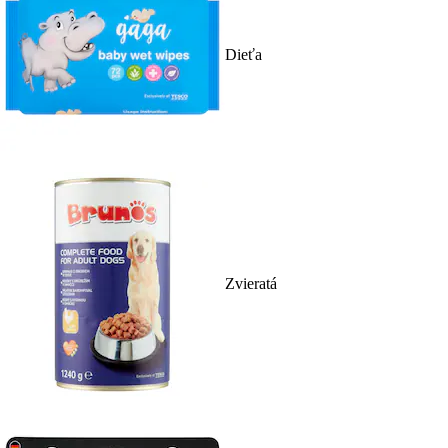
Dieťa
Zvieratá