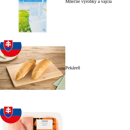
Mliečne výrobky a vajcia
Pekáreň