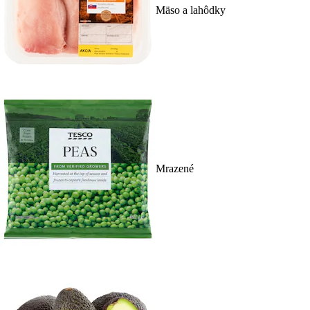
Mäso a lahôdky
Mrazené