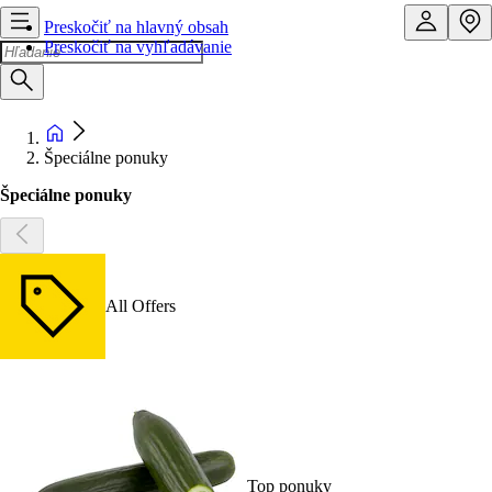
Preskočiť na hlavný obsah
Preskočiť na vyhľadávanie
Špeciálne ponuky
Špeciálne ponuky
All Offers
Top ponuky