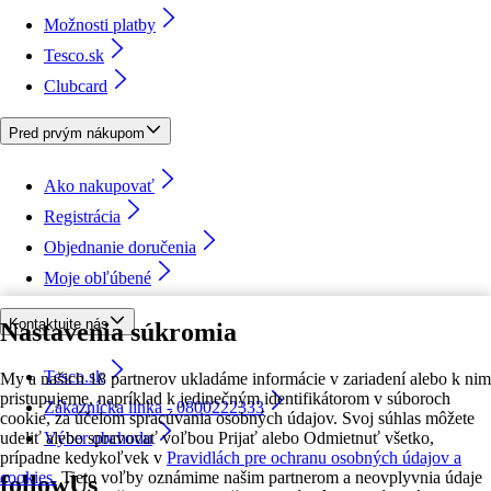
Možnosti platby
Tesco.sk
Clubcard
Pred prvým nákupom
Ako nakupovať
Registrácia
Objednanie doručenia
Moje obľúbené
Kontaktujte nás
Nastavenia súkromia
Tesco.sk
My a našich 18 partnerov ukladáme informácie v zariadení alebo k nim
pristupujeme, napríklad k jedinečným identifikátorom v súboroch
Zákaznícka linka - 0800222333
cookie, za účelom spracúvania osobných údajov. Svoj súhlas môžete
udeliť alebo spravovať voľbou Prijať alebo Odmietnuť všetko,
Výber obchodu
prípadne kedykoľvek v
Pravidlách pre ochranu osobných údajov a
cookies.
Tieto voľby oznámime našim partnerom a neovplyvnia údaje
followUs