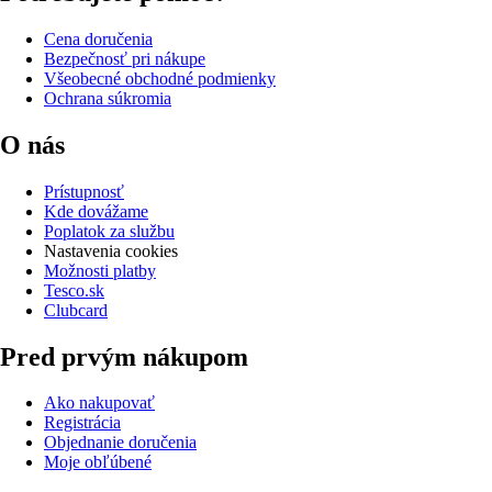
Cena doručenia
Bezpečnosť pri nákupe
Všeobecné obchodné podmienky
Ochrana súkromia
O nás
Prístupnosť
Kde dovážame
Poplatok za službu
Nastavenia cookies
Možnosti platby
Tesco.sk
Clubcard
Pred prvým nákupom
Ako nakupovať
Registrácia
Objednanie doručenia
Moje obľúbené