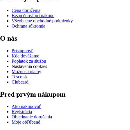
Cena doručenia
Bezpečnosť pri nákupe
Všeobecné obchodné podmienky
Ochrana súkromia
O nás
Prístupnosť
Kde dovážame
Poplatok za službu
Nastavenia cookies
Možnosti platby
Tesco.sk
Clubcard
Pred prvým nákupom
Ako nakupovať
Registrácia
Objednanie doručenia
Moje obľúbené