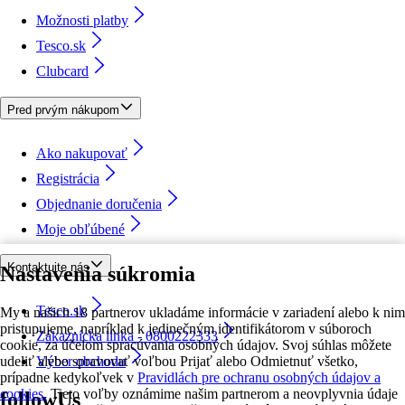
Možnosti platby
Tesco.sk
Clubcard
Pred prvým nákupom
Ako nakupovať
Registrácia
Objednanie doručenia
Moje obľúbené
Kontaktujte nás
Nastavenia súkromia
Tesco.sk
My a našich 18 partnerov ukladáme informácie v zariadení alebo k nim
pristupujeme, napríklad k jedinečným identifikátorom v súboroch
Zákaznícka linka - 0800222333
cookie, za účelom spracúvania osobných údajov. Svoj súhlas môžete
udeliť alebo spravovať voľbou Prijať alebo Odmietnuť všetko,
Výber obchodu
prípadne kedykoľvek v
Pravidlách pre ochranu osobných údajov a
cookies.
Tieto voľby oznámime našim partnerom a neovplyvnia údaje
followUs