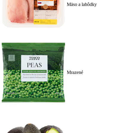
Mäso a lahôdky
Mrazené