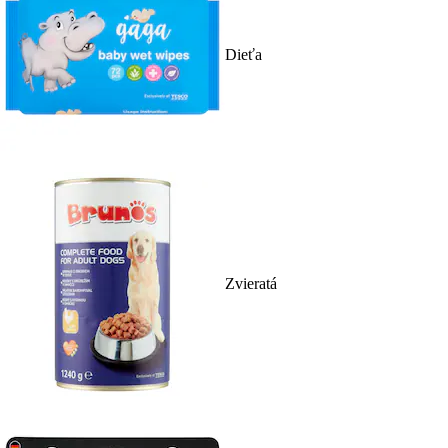
Dieťa
Zvieratá