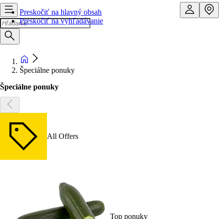
Preskočiť na hlavný obsah
Preskočiť na vyhľadávanie
Špeciálne ponuky
Špeciálne ponuky
All Offers
Top ponuky