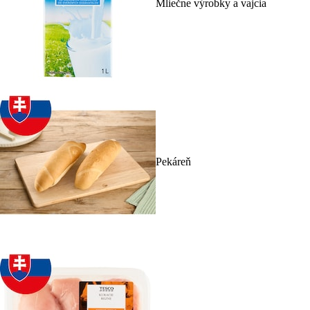
Mliečne výrobky a vajcia
Pekáreň