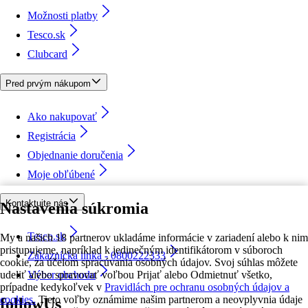
Možnosti platby
Tesco.sk
Clubcard
Pred prvým nákupom
Ako nakupovať
Registrácia
Objednanie doručenia
Moje obľúbené
Kontaktujte nás
Nastavenia súkromia
Tesco.sk
My a našich 18 partnerov ukladáme informácie v zariadení alebo k nim
pristupujeme, napríklad k jedinečným identifikátorom v súboroch
Zákaznícka linka - 0800222333
cookie, za účelom spracúvania osobných údajov. Svoj súhlas môžete
udeliť alebo spravovať voľbou Prijať alebo Odmietnuť všetko,
Výber obchodu
prípadne kedykoľvek v
Pravidlách pre ochranu osobných údajov a
cookies.
Tieto voľby oznámime našim partnerom a neovplyvnia údaje
followUs