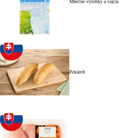
Mliečne výrobky a vajcia
Pekáreň