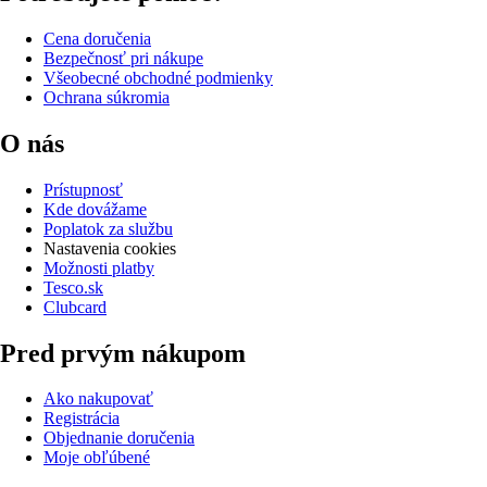
Cena doručenia
Bezpečnosť pri nákupe
Všeobecné obchodné podmienky
Ochrana súkromia
O nás
Prístupnosť
Kde dovážame
Poplatok za službu
Nastavenia cookies
Možnosti platby
Tesco.sk
Clubcard
Pred prvým nákupom
Ako nakupovať
Registrácia
Objednanie doručenia
Moje obľúbené