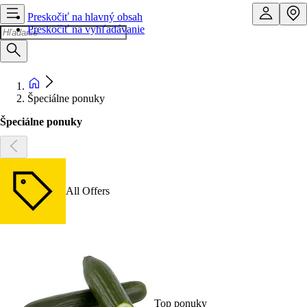
Preskočiť na hlavný obsah
Preskočiť na vyhľadávanie
Špeciálne ponuky
Špeciálne ponuky
All Offers
Top ponuky