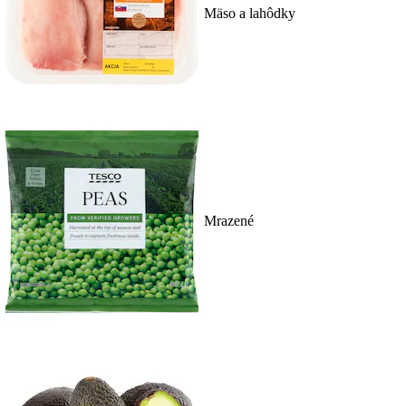
Mäso a lahôdky
Mrazené