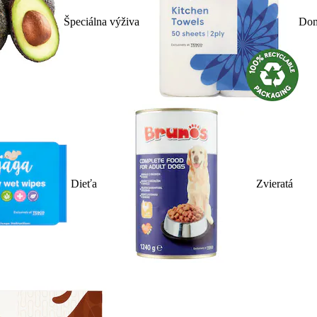
Špeciálna výživa
Dom
Dieťa
Zvieratá