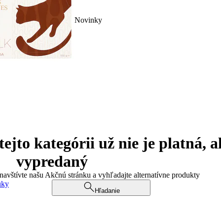
Novinky
jto kategórii už nie je platná, a
vypredaný
 navštívte našu Akčnú stránku a vyhľadajte alternatívne produkty
uky
Hľadanie