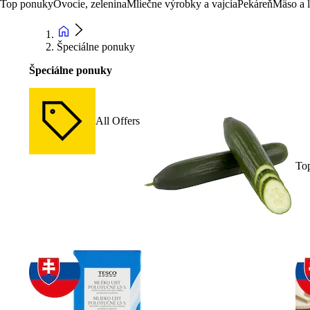
Top ponuky
Ovocie, zelenina
Mliečne výrobky a vajcia
Pekáreň
Mäso a 
Špeciálne ponuky
Špeciálne ponuky
All Offers
To