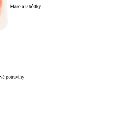
Mäso a lahôdky
ivé potraviny