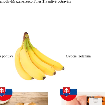
lahôdky
Mrazené
Tesco Finest
Trvanlivé potraviny
p ponuky
Ovocie, zelenina