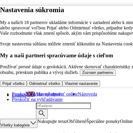
Nastavenia súkromia
My a našich 18 partnerov ukladáme informácie v zariadení alebo k nim
alebo spravovať voľbou Prijať alebo Odmietnuť všetko, prípadne ke
Vaše rozhodnutie však zmení spôsob, akým vám prispôsobíme nakupo
Svoje nastavenia súhlasu môžete zmeniť kliknutím na Nastavenia cooki
My a naši partneri spracúvame údaje s cieľom
Používať presné údaje o geolokácii. Aktívne skenovať charakteristiky 
obsahu, prieskum publika a vývoj služieb.
Zoznam partnerov
Prijať všetko
Odmietnuť všetko
Vlastné nastavenie
Preskočiť na hlavný obsah
Ako nakupovať online
Nápoveda
English
Preskočiť na vyhľadávanie
Nakupujte teraz
Obľúbené
Špeciálne ponuky
Online
Všetky kategórie