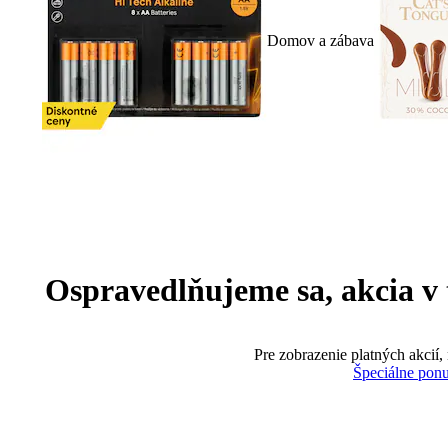
Domov a zábava
Ospravedlňujeme sa, akcia v te
Pre zobrazenie platných akcií,
Špeciálne pon