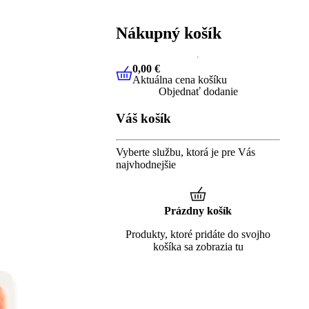
Nákupný košík
0,00 €
Aktuálna cena košíku
0,00 €
Aktuálna cena košíku
Objednať dodanie
Váš košík
Vyberte službu, ktorá je pre Vás
najvhodnejšie
Prázdny košík
Produkty, ktoré pridáte do svojho
košíka sa zobrazia tu