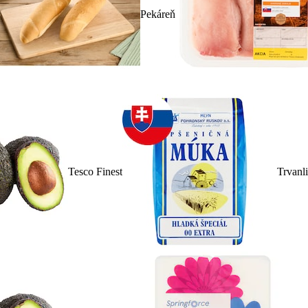
Pekáreň
Tesco Finest
Trvanl