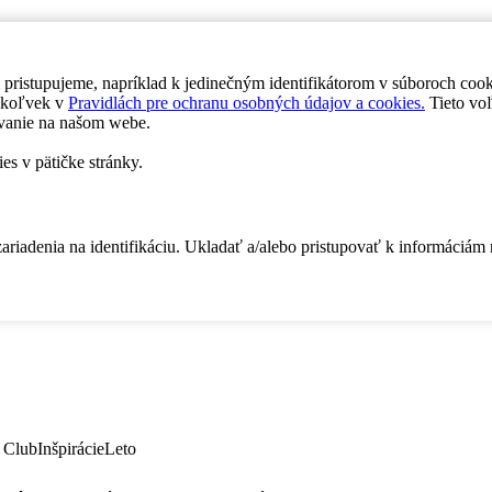
 pristupujeme, napríklad k jedinečným identifikátorom v súboroch coo
dykoľvek v
Pravidlách pre ochranu osobných údajov a cookies.
Tieto voľ
vanie na našom webe.
es v pätičke stránky.
zariadenia na identifikáciu. Ukladať a/alebo pristupovať k informáciám
 Club
Inšpirácie
Leto