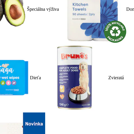
Špeciálna výživa
Dom
Dieťa
Zvieratá