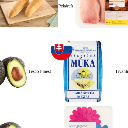
Pekáreň
Tesco Finest
Trvanl