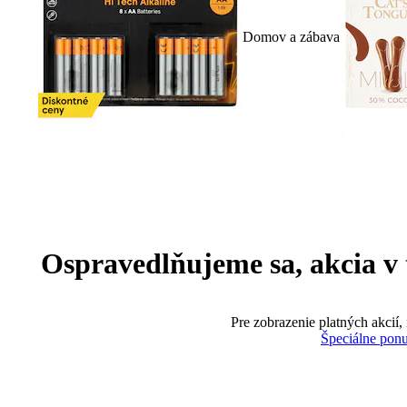
Domov a zábava
Ospravedlňujeme sa, akcia v te
Pre zobrazenie platných akcií,
Špeciálne pon