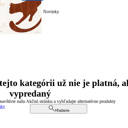
Novinky
jto kategórii už nie je platná, a
vypredaný
 navštívte našu Akčnú stránku a vyhľadajte alternatívne produkty
uky
Hľadanie