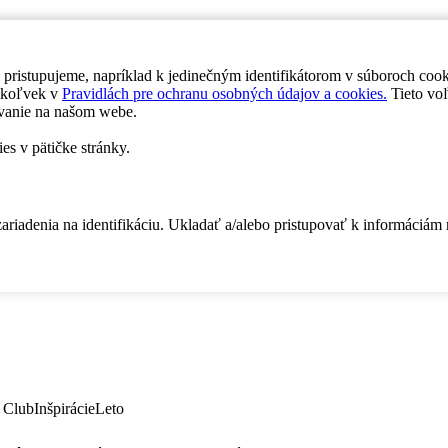
 pristupujeme, napríklad k jedinečným identifikátorom v súboroch coo
dykoľvek v
Pravidlách pre ochranu osobných údajov a cookies.
Tieto voľ
vanie na našom webe.
es v pätičke stránky.
zariadenia na identifikáciu. Ukladať a/alebo pristupovať k informáciám
 Club
Inšpirácie
Leto