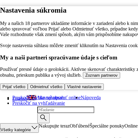
Nastavenia súkromia
My a našich 18 partnerov ukladáme informácie v zariadení alebo k nim
alebo spravovať voľbou Prijať alebo Odmietnuť všetko, prípadne ke
Vaše rozhodnutie však zmení spôsob, akým vám prispôsobíme nakupo
Svoje nastavenia súhlasu môžete zmeniť kliknutím na Nastavenia cooki
My a naši partneri spracúvame údaje s cieľom
Používať presné údaje o geolokácii. Aktívne skenovať charakteristiky 
obsahu, prieskum publika a vývoj služieb.
Zoznam partnerov
Prijať všetko
Odmietnuť všetko
Vlastné nastavenie
Preskočiť na hlavný obsah
Ako nakupovať online
Nápoveda
English
Preskočiť na vyhľadávanie
Nakupujte teraz
Obľúbené
Špeciálne ponuky
Online
Všetky kategórie