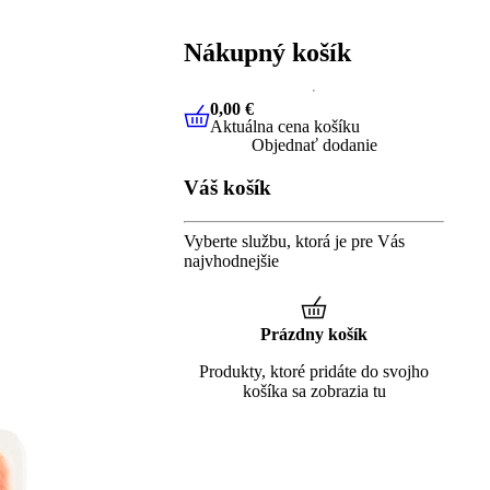
Nákupný košík
0,00 €
Aktuálna cena košíku
0,00 €
Aktuálna cena košíku
Objednať dodanie
Váš košík
Vyberte službu, ktorá je pre Vás
najvhodnejšie
Prázdny košík
Produkty, ktoré pridáte do svojho
košíka sa zobrazia tu