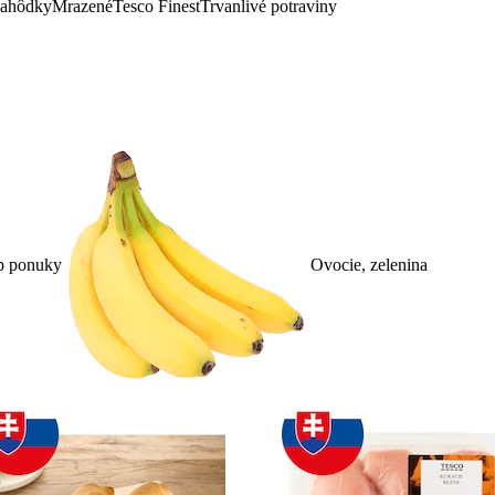
lahôdky
Mrazené
Tesco Finest
Trvanlivé potraviny
p ponuky
Ovocie, zelenina