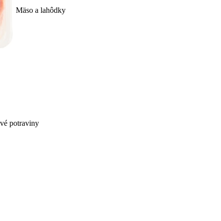
Mäso a lahôdky
ivé potraviny