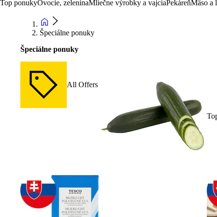
Top ponuky
Ovocie, zelenina
Mliečne výrobky a vajcia
Pekáreň
Mäso a 
Špeciálne ponuky
Špeciálne ponuky
All Offers
To