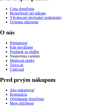
Cena doručenia
Bezpečnosť pri nákupe
Všeobecné obchodné podmienky
Ochrana súkromia
O nás
Prístupnosť
Kde dovážame
Poplatok za službu
Nastavenia cookies
Možnosti platby
Tesco.sk
Clubcard
Pred prvým nákupom
Ako nakupovať
Registrácia
Objednanie doručenia
Moje obľúbené