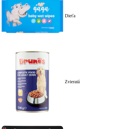
Dieťa
Zvieratá