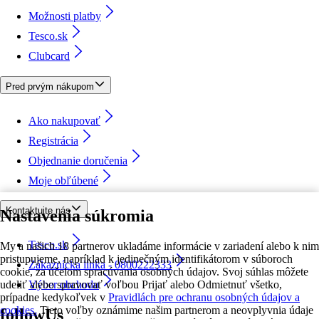
Možnosti platby
Tesco.sk
Clubcard
Pred prvým nákupom
Ako nakupovať
Registrácia
Objednanie doručenia
Moje obľúbené
Kontaktujte nás
Nastavenia súkromia
Tesco.sk
My a našich 18 partnerov ukladáme informácie v zariadení alebo k nim
pristupujeme, napríklad k jedinečným identifikátorom v súboroch
Zákaznícka linka - 0800222333
cookie, za účelom spracúvania osobných údajov. Svoj súhlas môžete
udeliť alebo spravovať voľbou Prijať alebo Odmietnuť všetko,
Výber obchodu
prípadne kedykoľvek v
Pravidlách pre ochranu osobných údajov a
cookies.
Tieto voľby oznámime našim partnerom a neovplyvnia údaje
followUs