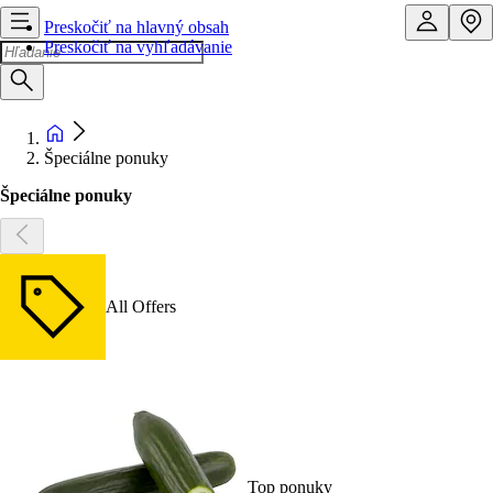
Preskočiť na hlavný obsah
Preskočiť na vyhľadávanie
Špeciálne ponuky
Špeciálne ponuky
All Offers
Top ponuky