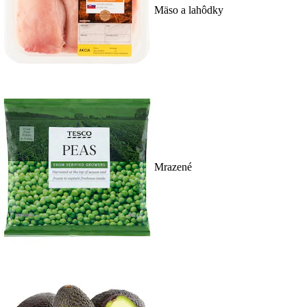
Mäso a lahôdky
Mrazené