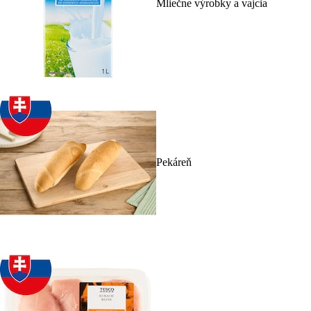
Mliečne výrobky a vajcia
Pekáreň