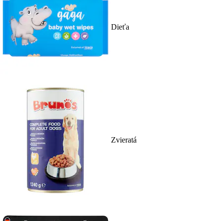
Dieťa
Zvieratá