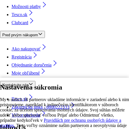
Možnosti platby
Tesco.sk
Clubcard
Pred prvým nákupom
Ako nakupovať
Registrácia
Objednanie doručenia
Moje obľúbené
Kontaktujte nás
Nastavenia súkromia
Tesco.sk
My a našich 18 partnerov ukladáme informácie v zariadení alebo k nim
pristupujeme, napríklad k jedinečným identifikátorom v súboroch
Zákaznícka linka - 0800222333
cookie, za účelom spracúvania osobných údajov. Svoj súhlas môžete
udeliť alebo spravovať voľbou Prijať alebo Odmietnuť všetko,
Výber obchodu
prípadne kedykoľvek v
Pravidlách pre ochranu osobných údajov a
cookies.
Tieto voľby oznámime našim partnerom a neovplyvnia údaje
followUs