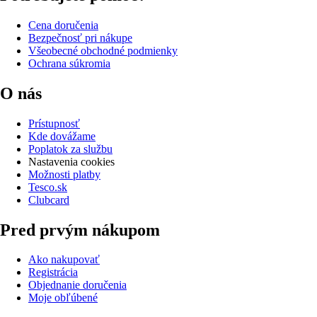
Cena doručenia
Bezpečnosť pri nákupe
Všeobecné obchodné podmienky
Ochrana súkromia
O nás
Prístupnosť
Kde dovážame
Poplatok za službu
Nastavenia cookies
Možnosti platby
Tesco.sk
Clubcard
Pred prvým nákupom
Ako nakupovať
Registrácia
Objednanie doručenia
Moje obľúbené