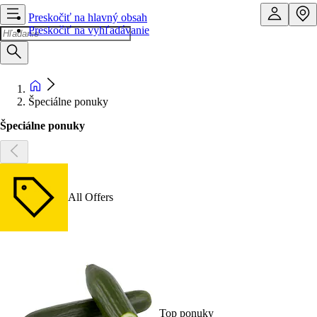
Preskočiť na hlavný obsah
Preskočiť na vyhľadávanie
Špeciálne ponuky
Špeciálne ponuky
All Offers
Top ponuky