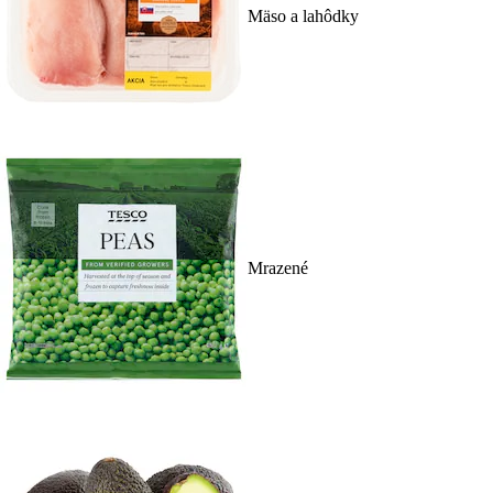
Mäso a lahôdky
Mrazené