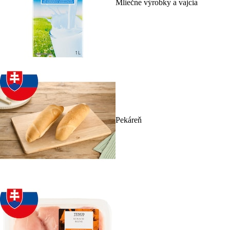
Mliečne výrobky a vajcia
Pekáreň