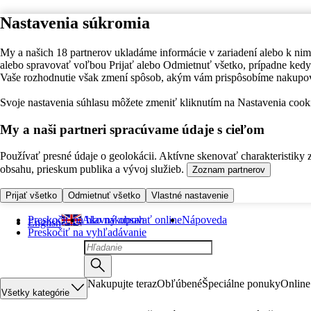
Nastavenia súkromia
My a našich 18 partnerov ukladáme informácie v zariadení alebo k nim
alebo spravovať voľbou Prijať alebo Odmietnuť všetko, prípadne ke
Vaše rozhodnutie však zmení spôsob, akým vám prispôsobíme nakupo
Svoje nastavenia súhlasu môžete zmeniť kliknutím na Nastavenia cooki
My a naši partneri spracúvame údaje s cieľom
Používať presné údaje o geolokácii. Aktívne skenovať charakteristiky 
obsahu, prieskum publika a vývoj služieb.
Zoznam partnerov
Prijať všetko
Odmietnuť všetko
Vlastné nastavenie
Preskočiť na hlavný obsah
Ako nakupovať online
Nápoveda
English
Preskočiť na vyhľadávanie
Nakupujte teraz
Obľúbené
Špeciálne ponuky
Online
Všetky kategórie