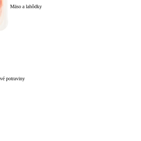
Mäso a lahôdky
ivé potraviny