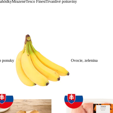
lahôdky
Mrazené
Tesco Finest
Trvanlivé potraviny
p ponuky
Ovocie, zelenina