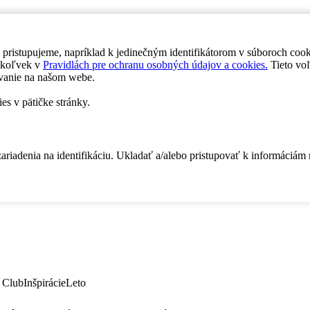
 pristupujeme, napríklad k jedinečným identifikátorom v súboroch coo
dykoľvek v
Pravidlách pre ochranu osobných údajov a cookies.
Tieto voľ
vanie na našom webe.
es v pätičke stránky.
zariadenia na identifikáciu. Ukladať a/alebo pristupovať k informáciám
 Club
Inšpirácie
Leto