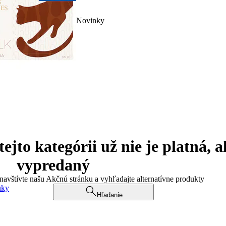
Novinky
jto kategórii už nie je platná, a
vypredaný
 navštívte našu Akčnú stránku a vyhľadajte alternatívne produkty
uky
Hľadanie