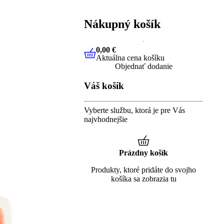
Nákupný košík
0,00 €
Aktuálna cena košíku
0,00 €
Aktuálna cena košíku
Objednať dodanie
Váš košík
Vyberte službu, ktorá je pre Vás
najvhodnejšie
Prázdny košík
Produkty, ktoré pridáte do svojho
košíka sa zobrazia tu