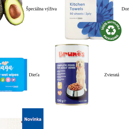
Špeciálna výživa
Dom
Dieťa
Zvieratá