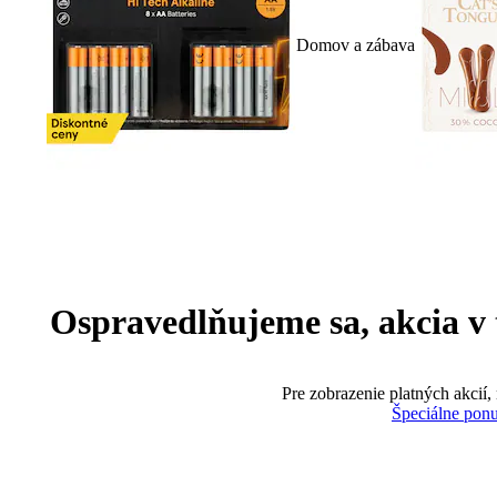
Domov a zábava
Ospravedlňujeme sa, akcia v te
Pre zobrazenie platných akcií,
Špeciálne pon