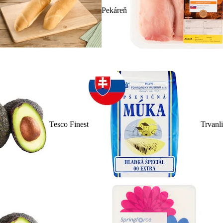
Pekáreň
Tesco Finest
Trvanl