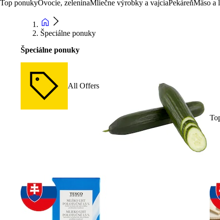
Top ponuky
Ovocie, zelenina
Mliečne výrobky a vajcia
Pekáreň
Mäso a 
Špeciálne ponuky
Špeciálne ponuky
All Offers
To