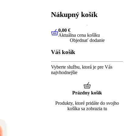
Nákupný košík
0,00 €
Aktuálna cena košíku
0,00 €
Aktuálna cena košíku
Objednať dodanie
Váš košík
Vyberte službu, ktorá je pre Vás
najvhodnejšie
Prázdny košík
Produkty, ktoré pridáte do svojho
košíka sa zobrazia tu