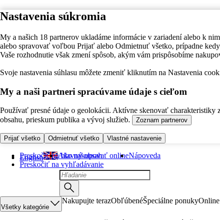
Nastavenia súkromia
My a našich 18 partnerov ukladáme informácie v zariadení alebo k nim
alebo spravovať voľbou Prijať alebo Odmietnuť všetko, prípadne ke
Vaše rozhodnutie však zmení spôsob, akým vám prispôsobíme nakupo
Svoje nastavenia súhlasu môžete zmeniť kliknutím na Nastavenia cooki
My a naši partneri spracúvame údaje s cieľom
Používať presné údaje o geolokácii. Aktívne skenovať charakteristiky 
obsahu, prieskum publika a vývoj služieb.
Zoznam partnerov
Prijať všetko
Odmietnuť všetko
Vlastné nastavenie
Preskočiť na hlavný obsah
Ako nakupovať online
Nápoveda
English
Preskočiť na vyhľadávanie
Nakupujte teraz
Obľúbené
Špeciálne ponuky
Online
Všetky kategórie