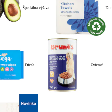
Špeciálna výživa
Dom
Dieťa
Zvieratá