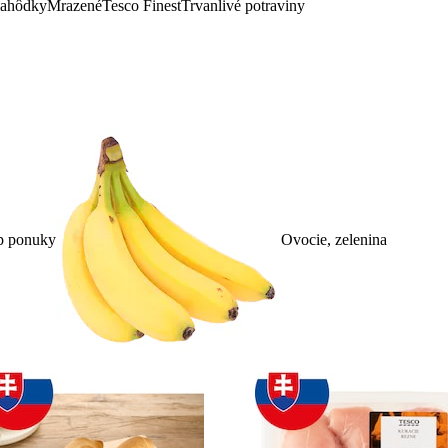
lahôdky
Mrazené
Tesco Finest
Trvanlivé potraviny
p ponuky
Ovocie, zelenina