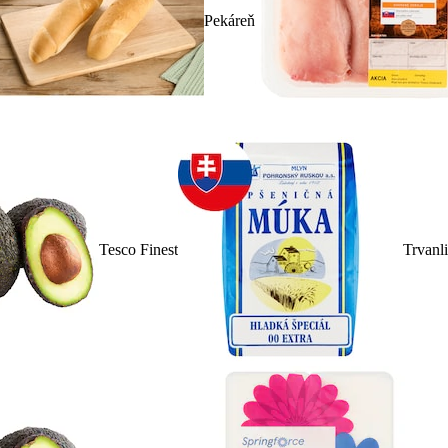
Pekáreň
Tesco Finest
Trvanl