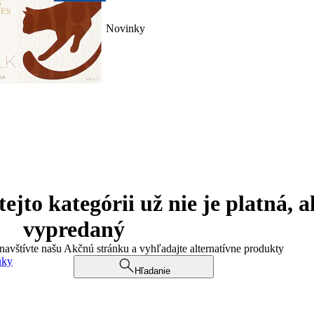
Novinky
jto kategórii už nie je platná, a
vypredaný
 navštívte našu Akčnú stránku a vyhľadajte alternatívne produkty
uky
Hľadanie