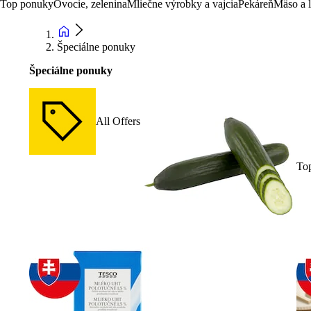
Top ponuky
Ovocie, zelenina
Mliečne výrobky a vajcia
Pekáreň
Mäso a 
Špeciálne ponuky
Špeciálne ponuky
All Offers
To