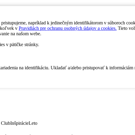
 pristupujeme, napríklad k jedinečným identifikátorom v súboroch coo
dykoľvek v
Pravidlách pre ochranu osobných údajov a cookies.
Tieto voľ
vanie na našom webe.
es v pätičke stránky.
zariadenia na identifikáciu. Ukladať a/alebo pristupovať k informáciám
 Club
Inšpirácie
Leto