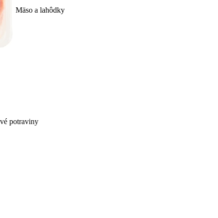
Mäso a lahôdky
ivé potraviny