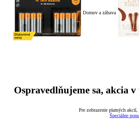
Domov a zábava
Ospravedlňujeme sa, akcia v te
Pre zobrazenie platných akcií,
Špeciálne pon