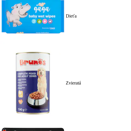
Dieťa
Zvieratá