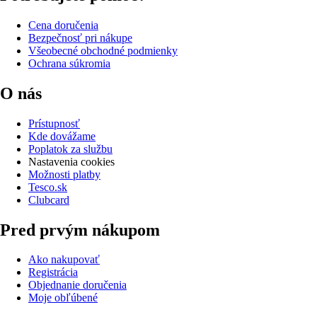
Cena doručenia
Bezpečnosť pri nákupe
Všeobecné obchodné podmienky
Ochrana súkromia
O nás
Prístupnosť
Kde dovážame
Poplatok za službu
Nastavenia cookies
Možnosti platby
Tesco.sk
Clubcard
Pred prvým nákupom
Ako nakupovať
Registrácia
Objednanie doručenia
Moje obľúbené