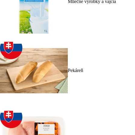
Mliečne výrobky a vajcia
Pekáreň