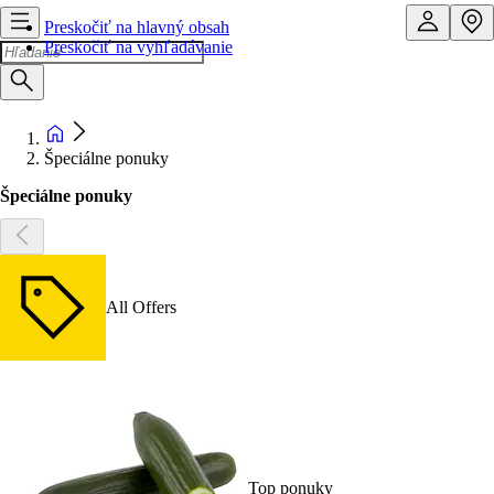
Preskočiť na hlavný obsah
Preskočiť na vyhľadávanie
Špeciálne ponuky
Špeciálne ponuky
All Offers
Top ponuky