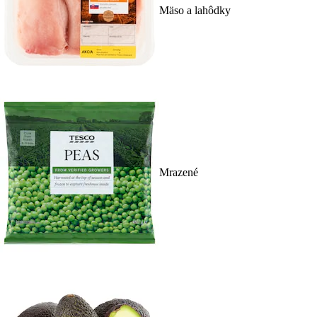
Mäso a lahôdky
Mrazené