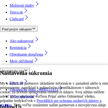
Možnosti platby
Tesco.sk
Clubcard
Pred prvým nákupom
Ako nakupovať
Registrácia
Objednanie doručenia
Moje obľúbené
Kontaktujte nás
Nastavenia súkromia
Tesco.sk
My a našich 18 partnerov ukladáme informácie v zariadení alebo k nim
pristupujeme, napríklad k jedinečným identifikátorom v súboroch
Zákaznícka linka - 0800222333
cookie, za účelom spracúvania osobných údajov. Svoj súhlas môžete
udeliť alebo spravovať voľbou Prijať alebo Odmietnuť všetko,
Výber obchodu
prípadne kedykoľvek v
Pravidlách pre ochranu osobných údajov a
cookies.
Tieto voľby oznámime našim partnerom a neovplyvnia údaje
followUs