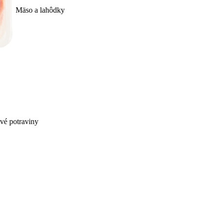
Mäso a lahôdky
ivé potraviny