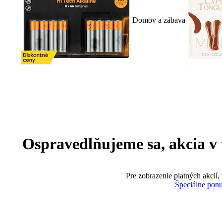
Domov a zábava
Ospravedlňujeme sa, akcia v te
Pre zobrazenie platných akcií,
Špeciálne pon