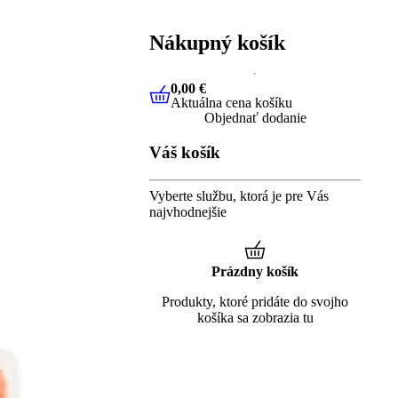
Nákupný košík
0,00 €
Aktuálna cena košíku
0,00 €
Aktuálna cena košíku
Objednať dodanie
Váš košík
Vyberte službu, ktorá je pre Vás
najvhodnejšie
Prázdny košík
Produkty, ktoré pridáte do svojho
košíka sa zobrazia tu