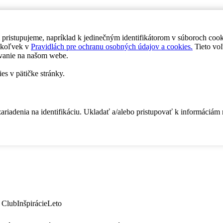
 pristupujeme, napríklad k jedinečným identifikátorom v súboroch coo
dykoľvek v
Pravidlách pre ochranu osobných údajov a cookies.
Tieto voľ
vanie na našom webe.
es v pätičke stránky.
zariadenia na identifikáciu. Ukladať a/alebo pristupovať k informáciám
 Club
Inšpirácie
Leto