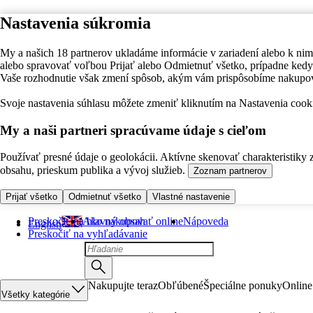
Nastavenia súkromia
My a našich 18 partnerov ukladáme informácie v zariadení alebo k nim
alebo spravovať voľbou Prijať alebo Odmietnuť všetko, prípadne ke
Vaše rozhodnutie však zmení spôsob, akým vám prispôsobíme nakupo
Svoje nastavenia súhlasu môžete zmeniť kliknutím na Nastavenia cooki
My a naši partneri spracúvame údaje s cieľom
Používať presné údaje o geolokácii. Aktívne skenovať charakteristiky 
obsahu, prieskum publika a vývoj služieb.
Zoznam partnerov
Prijať všetko
Odmietnuť všetko
Vlastné nastavenie
Preskočiť na hlavný obsah
Ako nakupovať online
Nápoveda
English
Preskočiť na vyhľadávanie
Nakupujte teraz
Obľúbené
Špeciálne ponuky
Online
Všetky kategórie