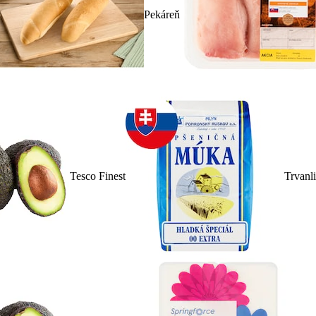
Pekáreň
Tesco Finest
Trvanl