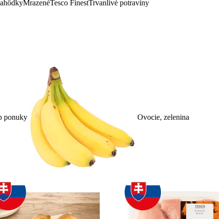
lahôdky
Mrazené
Tesco Finest
Trvanlivé potraviny
p ponuky
Ovocie, zelenina