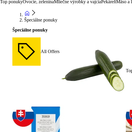
Top ponuky
Ovocie, zelenina
Mliečne výrobky a vajcia
Pekáreň
Mäso a 
Špeciálne ponuky
Špeciálne ponuky
All Offers
To