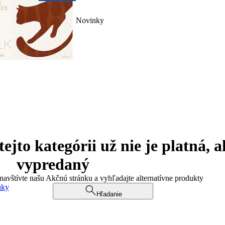
Novinky
jto kategórii už nie je platná, a
vypredaný
 navštívte našu Akčnú stránku a vyhľadajte alternatívne produkty
uky
Hľadanie