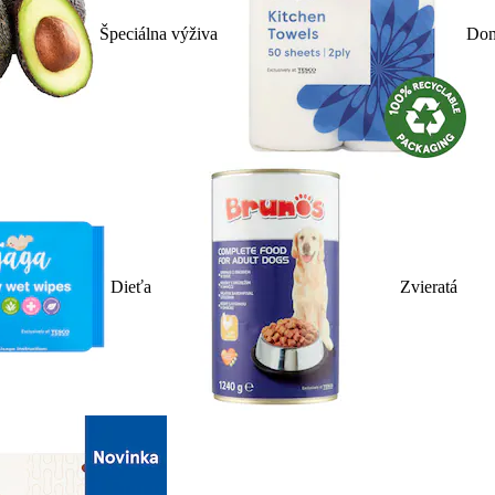
Špeciálna výživa
Dom
Dieťa
Zvieratá