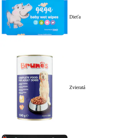
Dieťa
Zvieratá