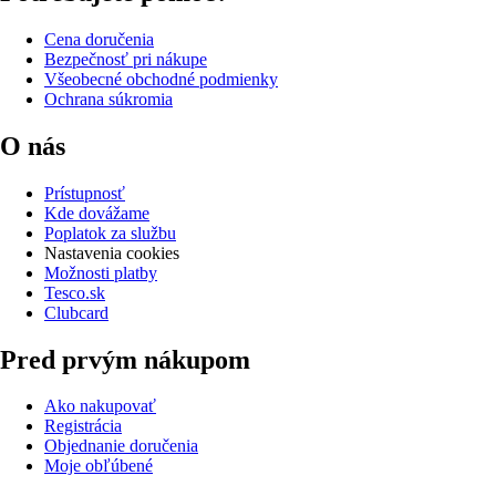
Cena doručenia
Bezpečnosť pri nákupe
Všeobecné obchodné podmienky
Ochrana súkromia
O nás
Prístupnosť
Kde dovážame
Poplatok za službu
Nastavenia cookies
Možnosti platby
Tesco.sk
Clubcard
Pred prvým nákupom
Ako nakupovať
Registrácia
Objednanie doručenia
Moje obľúbené