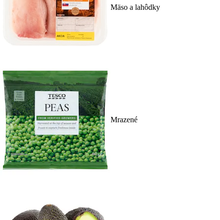
Mäso a lahôdky
Mrazené