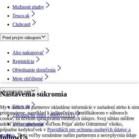
Možnosti platby
Tesco.sk
Clubcard
Pred prvým nákupom
Ako nakupovať
Registrácia
Objednanie doručenia
Moje obľúbené
Kontaktujte nás
Nastavenia súkromia
Tesco.sk
My a našich 18 partnerov ukladáme informácie v zariadení alebo k nim
pristupujeme, napríklad k jedinečným identifikátorom v súboroch
Zákaznícka linka - 0800222333
cookie, za účelom spracúvania osobných údajov. Svoj súhlas môžete
udeliť alebo spravovať voľbou Prijať alebo Odmietnuť všetko,
Výber obchodu
prípadne kedykoľvek v
Pravidlách pre ochranu osobných údajov a
cookies.
Tieto voľby oznámime našim partnerom a neovplyvnia údaje
followUs