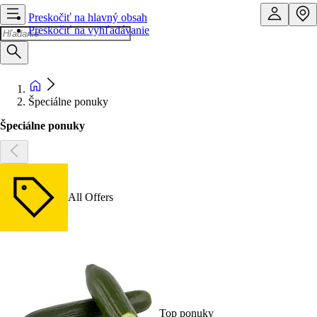
Preskočiť na hlavný obsah
Preskočiť na vyhľadávanie
Špeciálne ponuky
Špeciálne ponuky
All Offers
Top ponuky