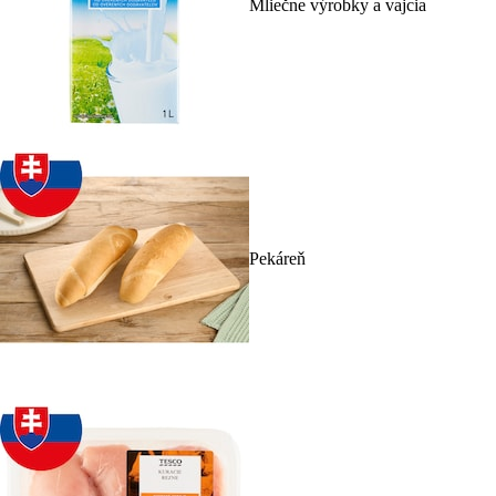
Mliečne výrobky a vajcia
Pekáreň