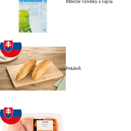
Mliečne výrobky a vajcia
Pekáreň