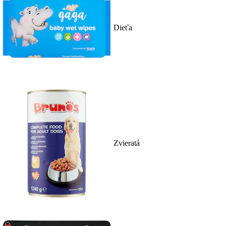
Dieťa
Zvieratá