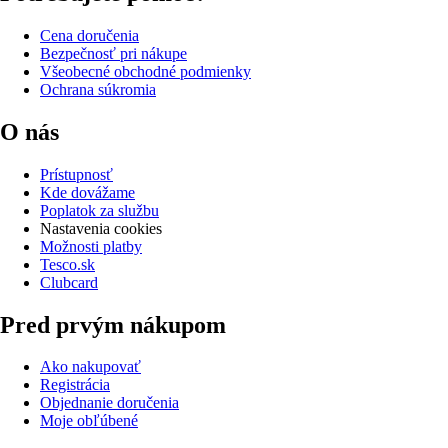
Cena doručenia
Bezpečnosť pri nákupe
Všeobecné obchodné podmienky
Ochrana súkromia
O nás
Prístupnosť
Kde dovážame
Poplatok za službu
Nastavenia cookies
Možnosti platby
Tesco.sk
Clubcard
Pred prvým nákupom
Ako nakupovať
Registrácia
Objednanie doručenia
Moje obľúbené