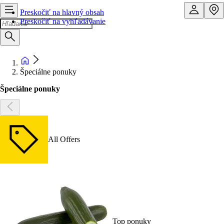
Preskočiť na hlavný obsah
Preskočiť na vyhľadávanie
Špeciálne ponuky
Špeciálne ponuky
All Offers
Top ponuky