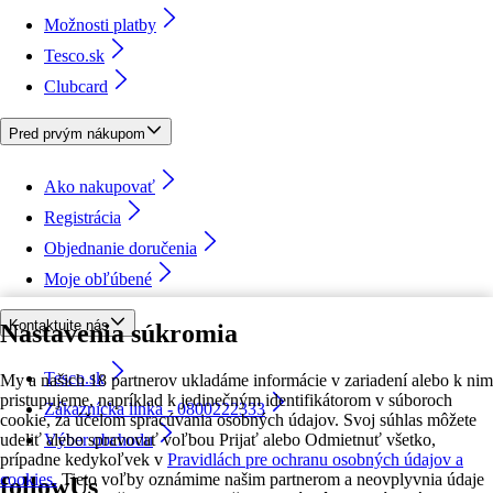
Možnosti platby
Tesco.sk
Clubcard
Pred prvým nákupom
Ako nakupovať
Registrácia
Objednanie doručenia
Moje obľúbené
Kontaktujte nás
Nastavenia súkromia
Tesco.sk
My a našich 18 partnerov ukladáme informácie v zariadení alebo k nim
pristupujeme, napríklad k jedinečným identifikátorom v súboroch
Zákaznícka linka - 0800222333
cookie, za účelom spracúvania osobných údajov. Svoj súhlas môžete
udeliť alebo spravovať voľbou Prijať alebo Odmietnuť všetko,
Výber obchodu
prípadne kedykoľvek v
Pravidlách pre ochranu osobných údajov a
cookies.
Tieto voľby oznámime našim partnerom a neovplyvnia údaje
followUs