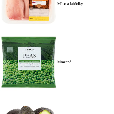
Mäso a lahôdky
Mrazené