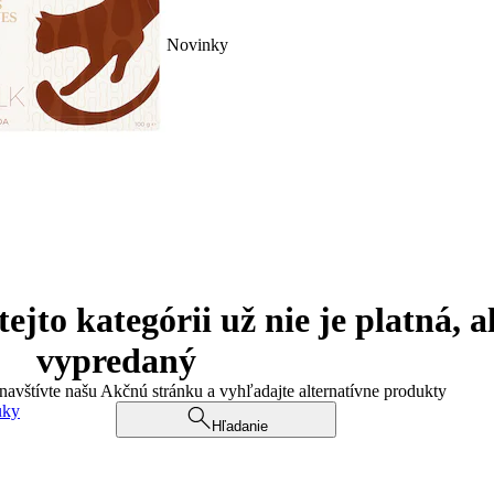
Novinky
jto kategórii už nie je platná, a
vypredaný
 navštívte našu Akčnú stránku a vyhľadajte alternatívne produkty
uky
Hľadanie