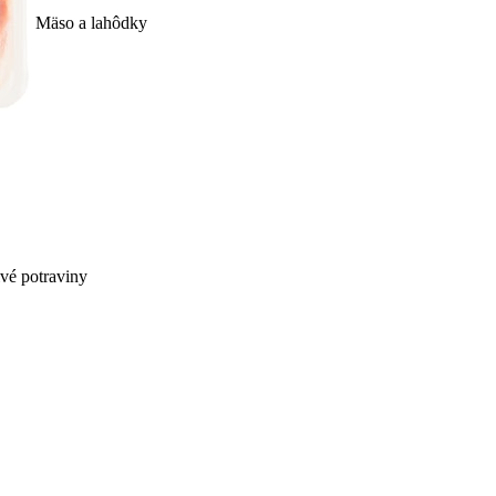
Mäso a lahôdky
ivé potraviny