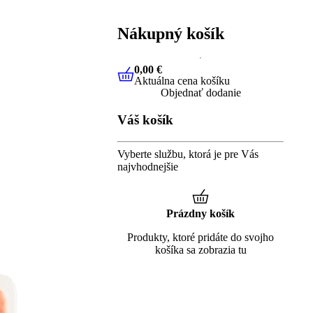
Nákupný košík
0,00 €
Aktuálna cena košíku
0,00 €
Aktuálna cena košíku
Objednať dodanie
Váš košík
Vyberte službu, ktorá je pre Vás
najvhodnejšie
Prázdny košík
Produkty, ktoré pridáte do svojho
košíka sa zobrazia tu