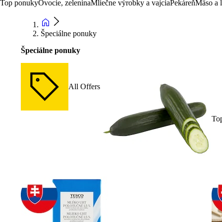
Top ponuky
Ovocie, zelenina
Mliečne výrobky a vajcia
Pekáreň
Mäso a 
Špeciálne ponuky
Špeciálne ponuky
All Offers
To