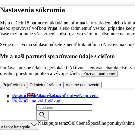
Nastavenia súkromia
My a našich 18 partnerov ukladáme informácie v zariadení alebo k nim
alebo spravovať voľbou Prijať alebo Odmietnuť všetko, prípadne ke
Vaše rozhodnutie však zmení spôsob, akým vám prispôsobíme nakupo
Svoje nastavenia súhlasu môžete zmeniť kliknutím na Nastavenia cooki
My a naši partneri spracúvame údaje s cieľom
Používať presné údaje o geolokácii. Aktívne skenovať charakteristiky 
obsahu, prieskum publika a vývoj služieb.
Zoznam partnerov
Prijať všetko
Odmietnuť všetko
Vlastné nastavenie
Preskočiť na hlavný obsah
Ako nakupovať online
Nápoveda
English
Preskočiť na vyhľadávanie
Nakupujte teraz
Obľúbené
Špeciálne ponuky
Online
Všetky kategórie