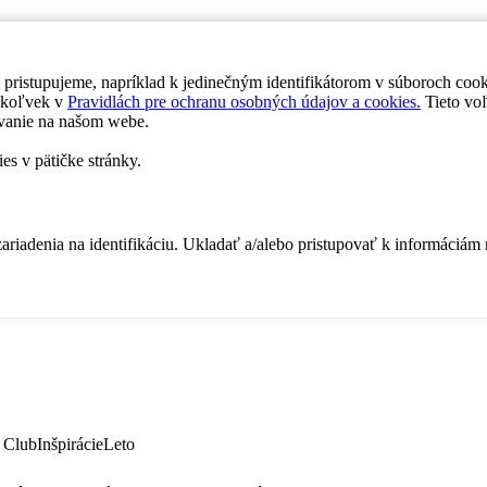
 pristupujeme, napríklad k jedinečným identifikátorom v súboroch coo
dykoľvek v
Pravidlách pre ochranu osobných údajov a cookies.
Tieto voľ
vanie na našom webe.
es v pätičke stránky.
zariadenia na identifikáciu. Ukladať a/alebo pristupovať k informáciám
 Club
Inšpirácie
Leto