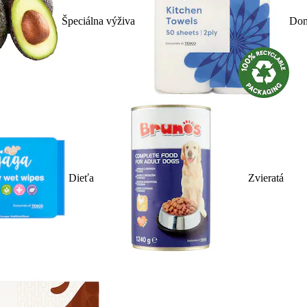
Špeciálna výživa
Dom
Dieťa
Zvieratá