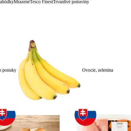
lahôdky
Mrazené
Tesco Finest
Trvanlivé potraviny
p ponuky
Ovocie, zelenina