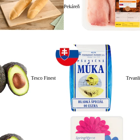
Pekáreň
Tesco Finest
Trvanl