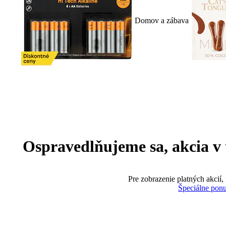
Domov a zábava
Ospravedlňujeme sa, akcia v te
Pre zobrazenie platných akcií,
Špeciálne pon