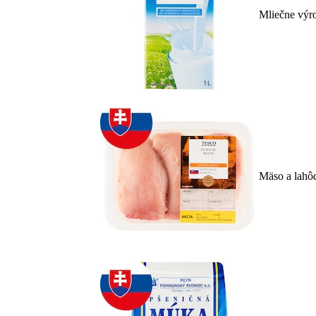
Mliečne výro
Mäso a lahô