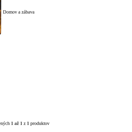
Domov a zábava
ených
1 až 1
z
1
produktov