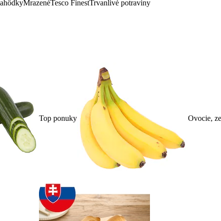
lahôdky
Mrazené
Tesco Finest
Trvanlivé potraviny
Top ponuky
Ovocie, ze