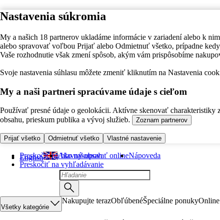
Nastavenia súkromia
My a našich 18 partnerov ukladáme informácie v zariadení alebo k nim
alebo spravovať voľbou Prijať alebo Odmietnuť všetko, prípadne ke
Vaše rozhodnutie však zmení spôsob, akým vám prispôsobíme nakupo
Svoje nastavenia súhlasu môžete zmeniť kliknutím na Nastavenia cooki
My a naši partneri spracúvame údaje s cieľom
Používať presné údaje o geolokácii. Aktívne skenovať charakteristiky 
obsahu, prieskum publika a vývoj služieb.
Zoznam partnerov
Prijať všetko
Odmietnuť všetko
Vlastné nastavenie
Preskočiť na hlavný obsah
Ako nakupovať online
Nápoveda
English
Preskočiť na vyhľadávanie
Nakupujte teraz
Obľúbené
Špeciálne ponuky
Online
Všetky kategórie