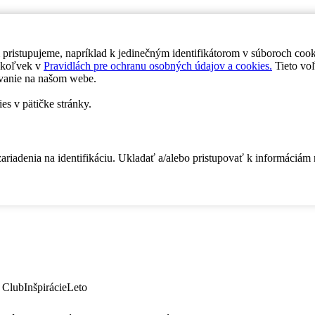
 pristupujeme, napríklad k jedinečným identifikátorom v súboroch coo
dykoľvek v
Pravidlách pre ochranu osobných údajov a cookies.
Tieto voľ
vanie na našom webe.
es v pätičke stránky.
zariadenia na identifikáciu. Ukladať a/alebo pristupovať k informáciám
 Club
Inšpirácie
Leto