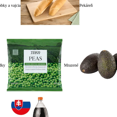
bky a vajcia
Pekáreň
dky
Mrazené