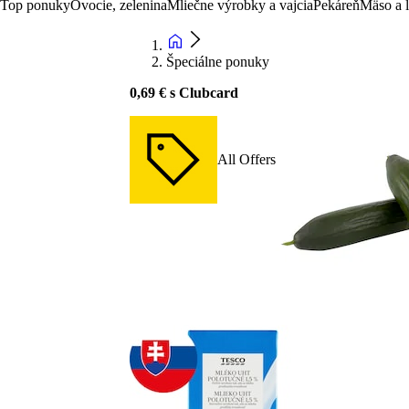
Top ponuky
Ovocie, zelenina
Mliečne výrobky a vajcia
Pekáreň
Mäso a 
Špeciálne ponuky
0,69 € s Clubcard
All Offers