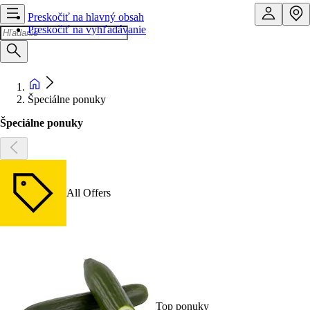
Preskočiť na hlavný obsah
Preskočiť na vyhľadávanie
Špeciálne ponuky
Špeciálne ponuky
All Offers
Top ponuky