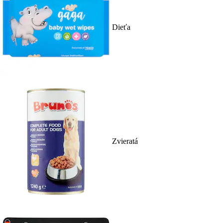
Dieťa
Zvieratá