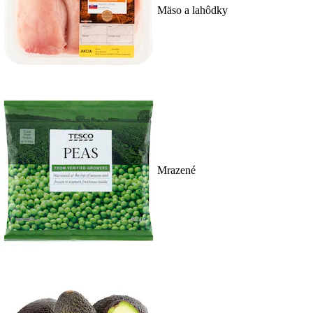
Mäso a lahôdky
Mrazené