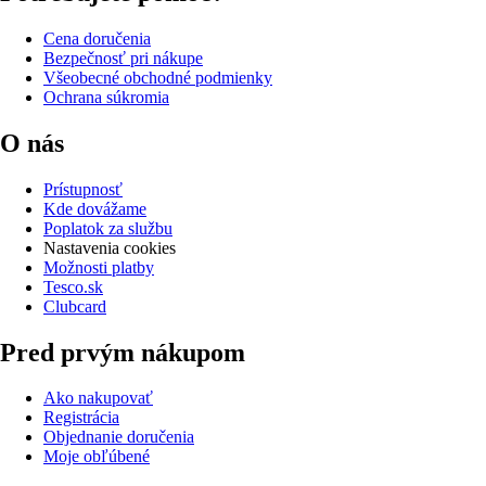
Cena doručenia
Bezpečnosť pri nákupe
Všeobecné obchodné podmienky
Ochrana súkromia
O nás
Prístupnosť
Kde dovážame
Poplatok za službu
Nastavenia cookies
Možnosti platby
Tesco.sk
Clubcard
Pred prvým nákupom
Ako nakupovať
Registrácia
Objednanie doručenia
Moje obľúbené