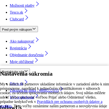
Možnosti platby
Tesco.sk
Clubcard
Pred prvým nákupom
Ako nakupovať
Registrácia
Objednanie doručenia
Moje obľúbené
Kontaktujte nás
Nastavenia súkromia
Tesco.sk
My a našich 18 partnerov ukladáme informácie v zariadení alebo k nim
pristupujeme, napríklad k jedinečným identifikátorom v súboroch
Zákaznícka linka - 0800222333
cookie, za účelom spracúvania osobných údajov. Svoj súhlas môžete
udeliť alebo spravovať voľbou Prijať alebo Odmietnuť všetko,
Výber obchodu
prípadne kedykoľvek v
Pravidlách pre ochranu osobných údajov a
cookies.
Tieto voľby oznámime našim partnerom a neovplyvnia údaje
followUs