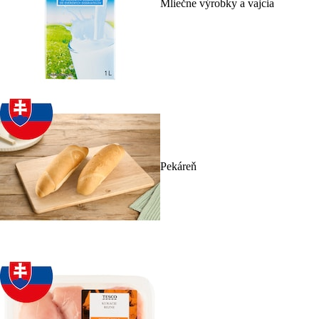
Mliečne výrobky a vajcia
Pekáreň